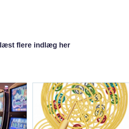
læst flere indlæg her