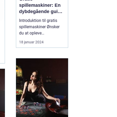
spillemaskiner: En
dybdegående guide
til casino
Introduktion til gratis
spilsentusiaster
spillemaskiner Ønsker
du at opleve
spændingen ved
18 januar 2024
casinospil uden at bruge
dine egne penge? I så
fald er gratis
spillemaskiner det
perfekte valg for dig!
Uanset om du er en
erfaren casinospiller eller
bare nysgerrig efter at ...