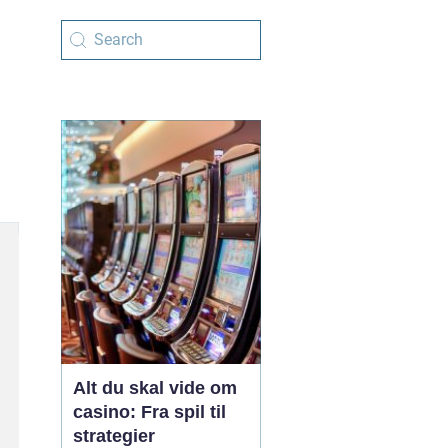
Alt du skal vide om
casino: Fra spil til
strategier