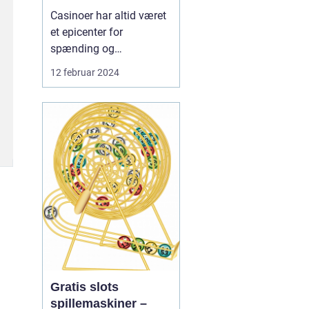
Casinoer har altid været
et epicenter for
spænding og
underholdning, et sted
12 februar 2024
hvor lykken og strategien
mødes i en blanding af
spil, lyse farver og den
evige drøm om den store
gevinst. I dag er casinoer
ikke blot begrænset til de
glitrende haller i La...
Gratis slots
spillemaskiner –