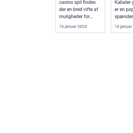
casino spil findes
Kabaler g
der en bred vifte af
er en po
muligheder for
spænde
spænding og
undergen
16 januar 2024
16 januar
underholdni...
for casin
t...