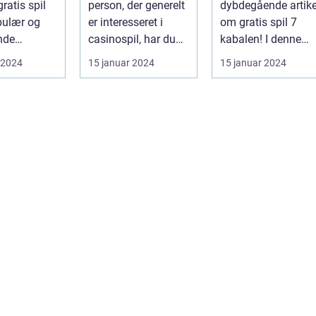
ratis spil
person, der generelt
dybdegående artike
Casinoentusiast
pulær og
er interesseret i
om gratis spil 7
er
nde
casinospil, har du
kabalen! I denne
re inden
nok allerede stiftet
artikel vil vi
 2024
15 januar 2024
15 januar 2024
ospil, der
bekendt...
præsentere ...