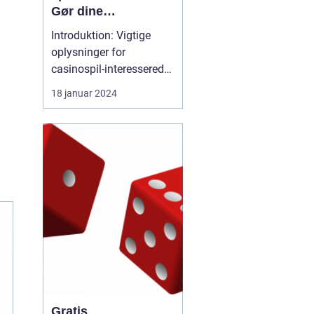
Gør dine
casinodrømme til
Introduktion: Vigtige
virkelighed
oplysninger for
casinospil-interesserede
Casinoer har altid været
18 januar 2024
et populært tidsfordriv
for spillere over hele
verden. Med udviklingen
af teknologi og
internettets udbredelse
er det dog blevet lettere
end nogensinde før at
ny...
Gratis