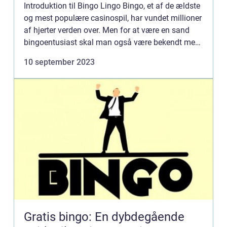
Introduktion til Bingo Lingo Bingo, et af de ældste
og mest populære casinospil, har vundet millioner
af hjerter verden over. Men for at være en sand
bingoentusiast skal man også være bekendt med
Bingo Lingo. Bingo Lingo er det særlige sprog, der
10 september 2023
bru...
Gratis bingo: En dybdegående