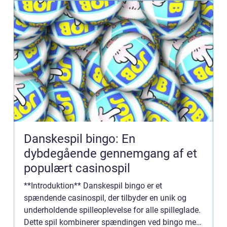
Danskespil bingo: En
dybdegående gennemgang af et
populært casinospil
**Introduktion** Danskespil bingo er et
spændende casinospil, der tilbyder en unik og
underholdende spilleoplevelse for alle spilleglade.
Dette spil kombinerer spændingen ved bingo med