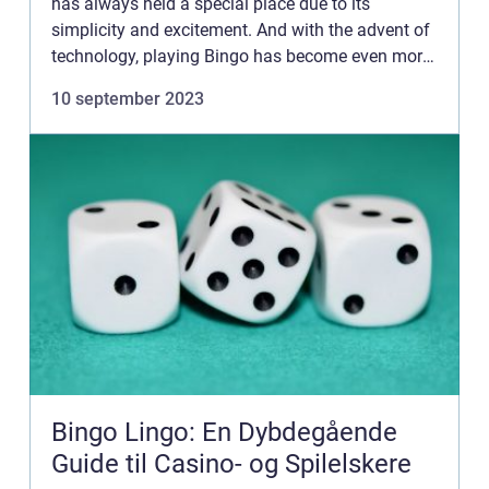
has always held a special place due to its
simplicity and excitement. And with the advent of
technology, playing Bingo has become even more
convenient and enjoyable through the use of
10 september 2023
Bingo generators...
Bingo Lingo: En Dybdegående
Guide til Casino- og Spilelskere