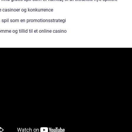
e casinoer og konkurrence
s spil som en promotionsstrategi
me og tillid til et online casino