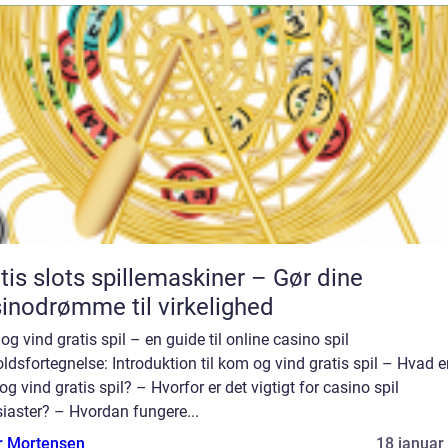
tis slots spillemaskiner – Gør dine
inodrømme til virkelighed
g vind gratis spil – en guide til online casino spil
ldsfortegnelse: Introduktion til kom og vind gratis spil – Hvad e
g vind gratis spil? – Hvorfor er det vigtigt for casino spil
iaster? – Hvordan fungere...
r Mortensen
18 januar