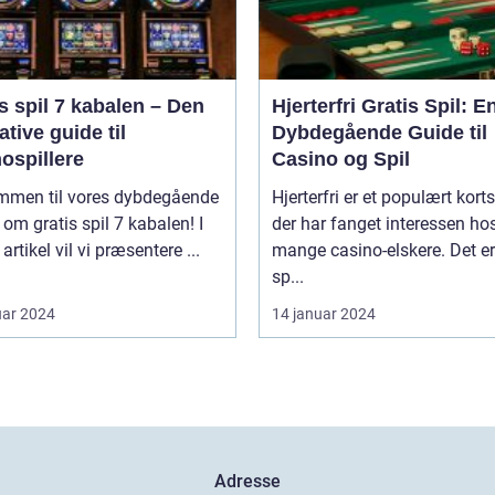
s spil 7 kabalen – Den
Hjerterfri Gratis Spil: E
ative guide til
Dybdegående Guide til
ospillere
Casino og Spil
mmen til vores dybdegående
Hjerterfri er et populært korts
l om gratis spil 7 kabalen! I
der har fanget interessen ho
artikel vil vi præsentere ...
mange casino-elskere. Det er
sp...
uar 2024
14 januar 2024
Adresse