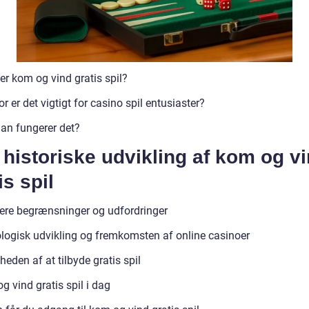
er kom og vind gratis spil?
r er det vigtigt for casino spil entusiaster?
an fungerer det?
historiske udvikling af kom og v
is spil
gere begrænsninger og udfordringer
logisk udvikling og fremkomsten af online casinoer
heden af at tilbyde gratis spil
 vind gratis spil i dag