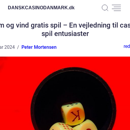
DANSKCASINODANMARK.
dk
 og vind gratis spil – En vejledning til ca
spil entusiaster
red
ar 2024
Peter Mortensen