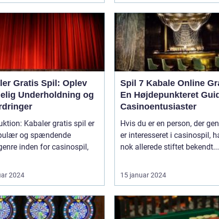
er Gratis Spil: Oplev
Spil 7 Kabale Online Gr
elig Underholdning og
En Højdepunkteret Guide
rdringer
Casinoentusiaster
aler gratis spil er
Hvis du er en person, der gen
pulær og spændende
er interesseret i casinospil, h
enre inden for casinospil,
nok allerede stiftet bekendt...
uar 2024
15 januar 2024