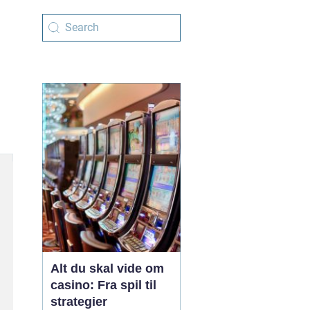
Alt du skal vide om
casino: Fra spil til
strategier