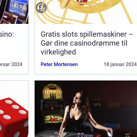
sino:
Gratis slots spillemaskiner –
Gør dine casinodrømme til
virkelighed
bruar 2024
Peter Mortensen
18 januar 2024