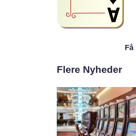
Få 
Flere Nyheder