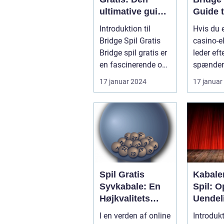
ultimative guide
Guide t
til spændende
Casino
Introduktion til
Hvis du 
casinospil
er
Bridge Spil Gratis
casino-el
Bridge spil gratis er
leder eft
en fascinerende og
spænde
udfordrende form
udfordrin
17 januar 2024
17 januar
for c...
spil grati
Spil Gratis
Kabaler
Syvkabale: En
Spil: O
Højkvalitets
Uendel
Casino
Underh
I en verden af online
Introdukt
Spiloplevelse
og Udf