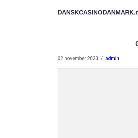
DANSKCASINODANMARK.
02 november 2023
admin