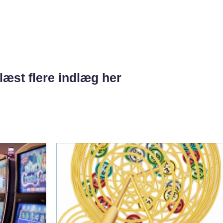
læst flere indlæg her