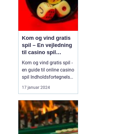
Kom og vind gratis
spil – En vejledning
til casino spil
entusiaster
Kom og vind gratis spil -
en guide til online casino
spil Indholdsfortegnelse:
Introduktion til kom og
17 januar 2024
vind gratis spil ...