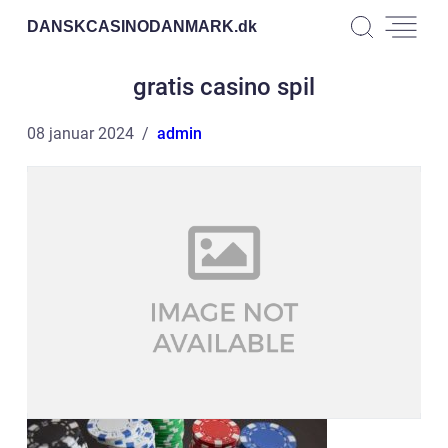
DANSKCASINODANMARK.
dk
gratis casino spil
08 januar 2024
admin