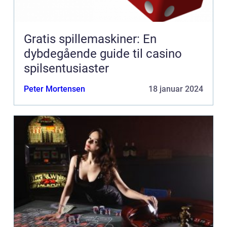
Gratis spillemaskiner: En
dybdegående guide til casino
spilsentusiaster
Peter Mortensen
18 januar 2024