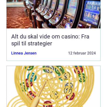
Alt du skal vide om casino: Fra
spil til strategier
Linnea Jensen
12 februar 2024