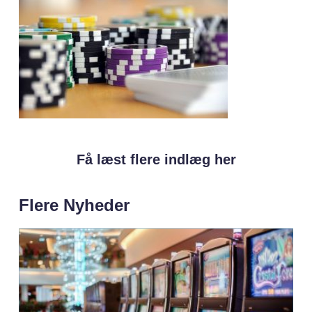
Få læst flere indlæg her
Flere Nyheder