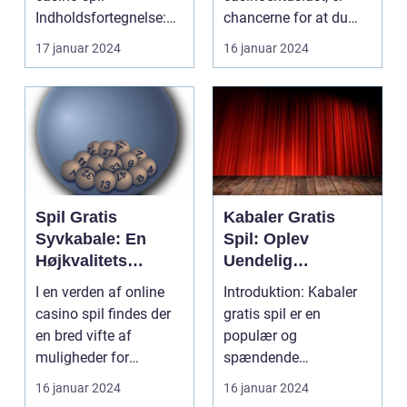
Indholdsfortegnelse:
chancerne for at du
Introduktion til ko...
kender til roulette.
17 januar 2024
16 januar 2024
Dette spil er...
Spil Gratis
Kabaler Gratis
Syvkabale: En
Spil: Oplev
Højkvalitets
Uendelig
Casino
Underholdning og
I en verden af online
Introduktion: Kabaler
Spiloplevelse
Udfordringer
casino spil findes der
gratis spil er en
en bred vifte af
populær og
muligheder for
spændende
spænding og
undergenre inden for
16 januar 2024
16 januar 2024
underholdni...
casinospil, der t...