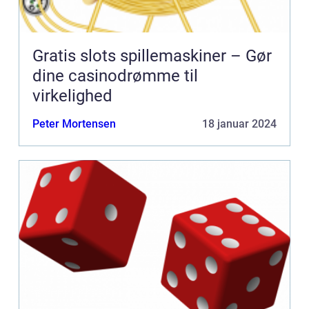
Gratis slots spillemaskiner – Gør
dine casinodrømme til
virkelighed
Peter Mortensen
18 januar 2024