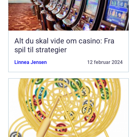
Alt du skal vide om casino: Fra
spil til strategier
Linnea Jensen
12 februar 2024