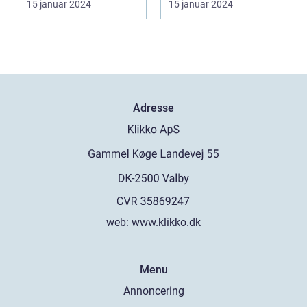
15 januar 2024
15 januar 2024
bekendt...
Adresse
web:
www.klikko.dk
Menu
Annoncering