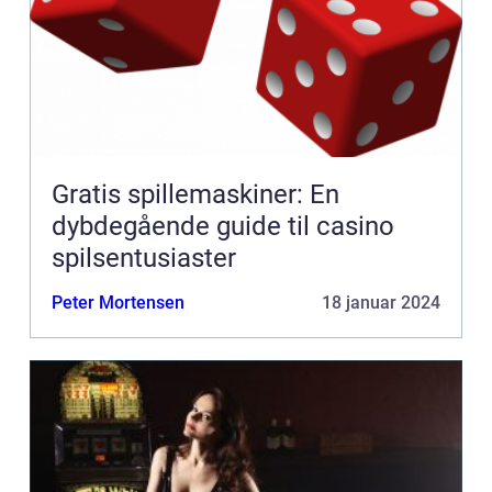
Gratis spillemaskiner: En
dybdegående guide til casino
spilsentusiaster
Peter Mortensen
18 januar 2024