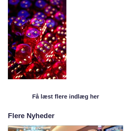
Få læst flere indlæg her
Flere Nyheder