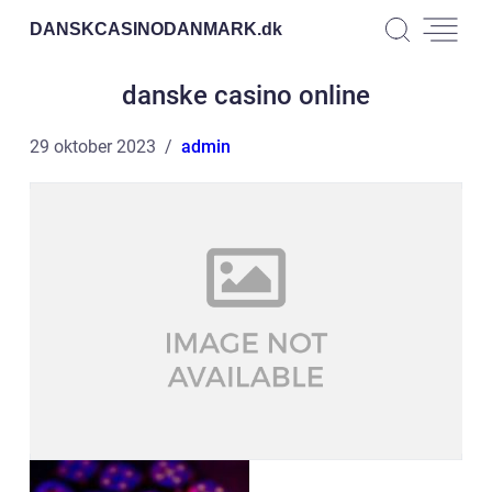
DANSKCASINODANMARK.
dk
danske casino online
29 oktober 2023
admin