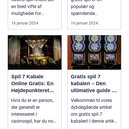
en bred vifte af
populær og
muligheder for
spændende
spænding og
undergenre inden for
16 januar 2024
16 januar 2024
underholdni...
casinospil, der t...
Spil 7 Kabale
Gratis spil 7
Online Gratis: En
kabalen – Den
Højdepunkteret
ultimative guide til
Guide til
casinospillere
Hvis du er en person,
Velkommen til vores
Casinoentusiaster
der generelt er
dybdegående artikel
interesseret i
om gratis spil 7
casinospil, har du nok
kabalen! I denne artikel
allerede stiftet
vil vi præsentere ...