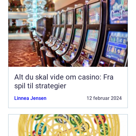
Alt du skal vide om casino: Fra
spil til strategier
Linnea Jensen
12 februar 2024