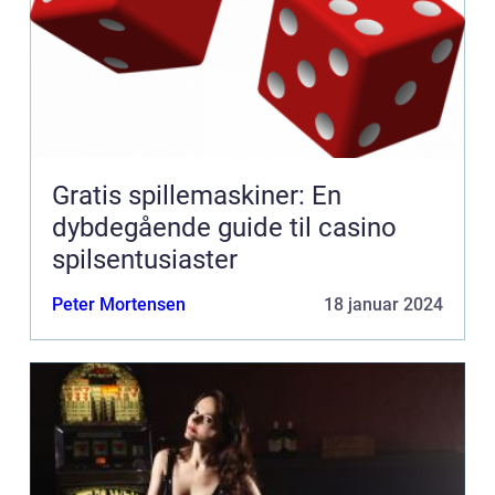
Gratis spillemaskiner: En
dybdegående guide til casino
spilsentusiaster
Peter Mortensen
18 januar 2024