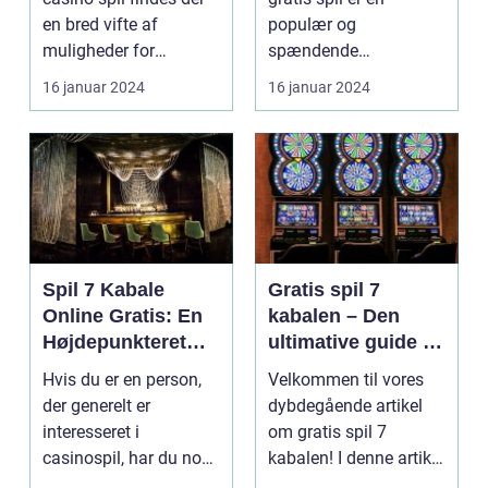
en bred vifte af
populær og
muligheder for
spændende
spænding og
undergenre inden for
16 januar 2024
16 januar 2024
underholdni...
casinospil, der t...
Spil 7 Kabale
Gratis spil 7
Online Gratis: En
kabalen – Den
Højdepunkteret
ultimative guide til
Guide til
casinospillere
Hvis du er en person,
Velkommen til vores
Casinoentusiaster
der generelt er
dybdegående artikel
interesseret i
om gratis spil 7
casinospil, har du nok
kabalen! I denne artikel
allerede stiftet
vil vi præsentere ...