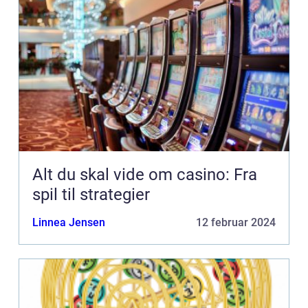
Alt du skal vide om casino: Fra
spil til strategier
Linnea Jensen
12 februar 2024