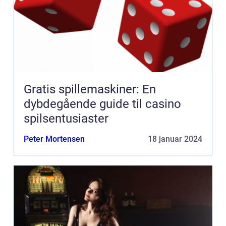
Gratis spillemaskiner: En
dybdegående guide til casino
spilsentusiaster
Peter Mortensen
18 januar 2024