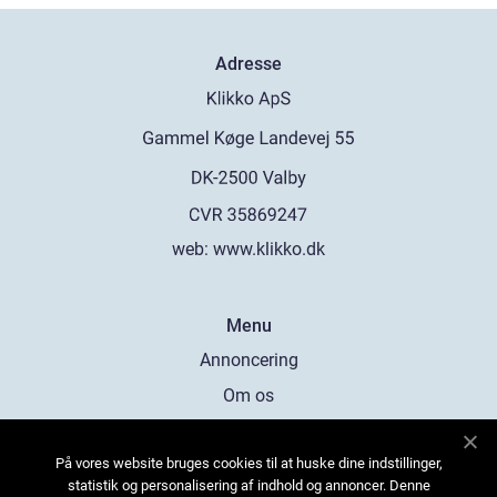
Adresse
web:
www.klikko.dk
Menu
Annoncering
Om os
Cookies
På vores website bruges cookies til at huske dine indstillinger,
Kontakt os
statistik og personalisering af indhold og annoncer. Denne