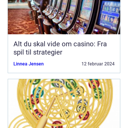
Alt du skal vide om casino: Fra
spil til strategier
Linnea Jensen
12 februar 2024