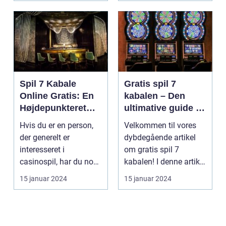
Spil 7 Kabale
Gratis spil 7
Online Gratis: En
kabalen – Den
Højdepunkteret
ultimative guide til
Guide til
casinospillere
Hvis du er en person,
Velkommen til vores
Casinoentusiaster
der generelt er
dybdegående artikel
interesseret i
om gratis spil 7
casinospil, har du nok
kabalen! I denne artikel
allerede stiftet
vil vi præsentere ...
15 januar 2024
15 januar 2024
bekendt...