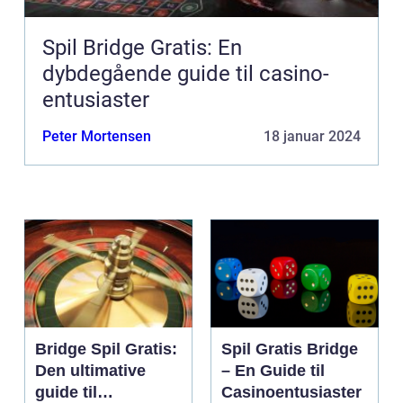
Spil Bridge Gratis: En
dybdegående guide til casino-
entusiaster
Peter Mortensen
18 januar 2024
Bridge Spil Gratis:
Spil Gratis Bridge
Den ultimative
– En Guide til
guide til
Casinoentusiaster