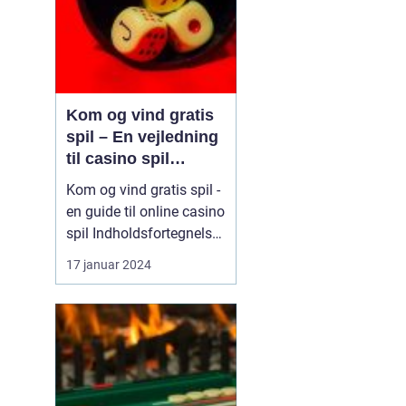
Kom og vind gratis
spil – En vejledning
til casino spil
entusiaster
Kom og vind gratis spil -
en guide til online casino
spil Indholdsfortegnelse:
Introduktion til kom og
17 januar 2024
vind gratis spil ...