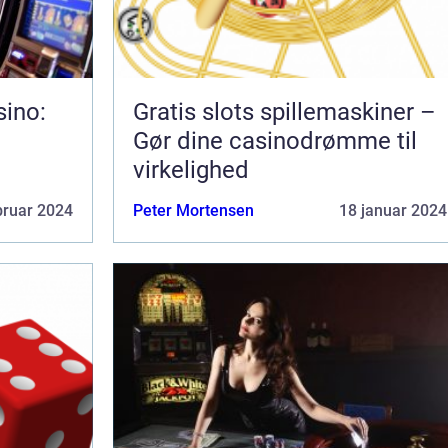
sino:
Gratis slots spillemaskiner –
Gør dine casinodrømme til
virkelighed
bruar 2024
Peter Mortensen
18 januar 2024