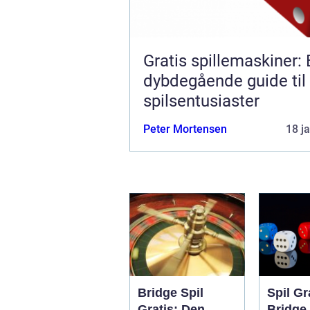
Gratis spillemaskiner:
dybdegående guide til
spilsentusiaster
Peter Mortensen
18 j
Bridge Spil
Spil Gr
Gratis: Den
Bridge