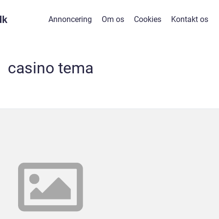
dk
Annoncering
Om os
Cookies
Kontakt os
casino tema