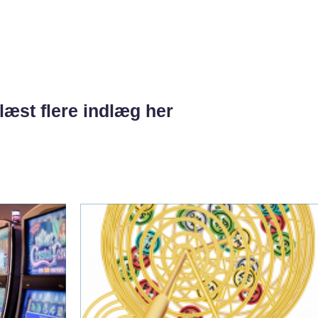
læst flere indlæg her