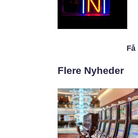
Få 
Flere Nyheder