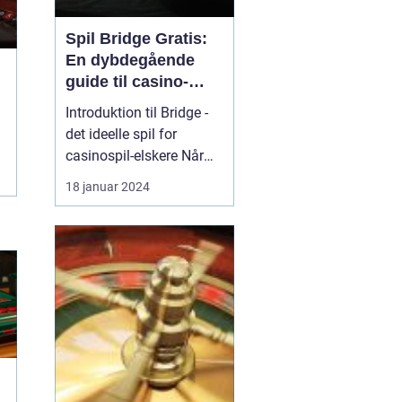
Spil Bridge Gratis:
En dybdegående
guide til casino-
entusiaster
Introduktion til Bridge -
det ideelle spil for
casinospil-elskere Når
det kommer til casino og
18 januar 2024
spil, er der ingen tvivl
om, at der er et bredt
udvalg at vælge
imellem. Mens de fleste
mennesker lægger deres
fokus på populære
casinospil som
blackjack,...