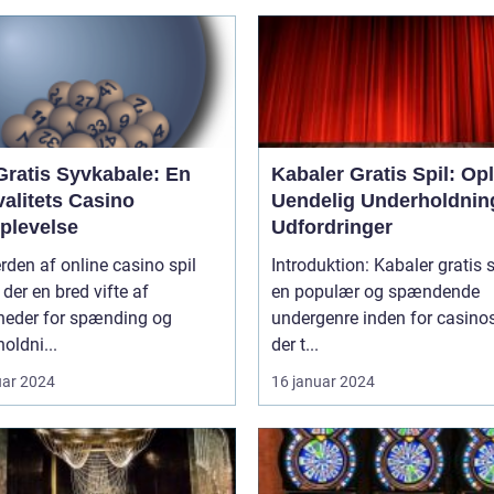
Gratis Syvkabale: En
Kabaler Gratis Spil: Op
alitets Casino
Uendelig Underholdnin
oplevelse
Udfordringer
erden af online casino spil
Introduktion: Kabaler gratis spil er
 der en bred vifte af
en populær og spændende
heder for spænding og
undergenre inden for casinos
oldni...
der t...
uar 2024
16 januar 2024