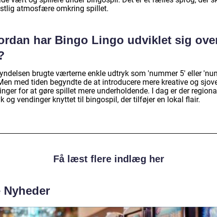
stlig atmosfære omkring spillet.
ordan har Bingo Lingo udviklet sig ove
?
gyndelsen brugte værterne enkle udtryk som 'nummer 5' eller 'n
 Men med tiden begyndte de at introducere mere kreative og sjov
nger for at gøre spillet mere underholdende. I dag er der regiona
k og vendinger knyttet til bingospil, der tilføjer en lokal flair.
Få læst flere indlæg her
e Nyheder