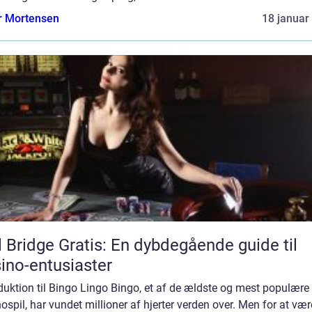
r Mortensen
18 januar
l Bridge Gratis: En dybdegående guide til
ino-entusiaster
duktion til Bingo Lingo Bingo, et af de ældste og mest populære
ospil, har vundet millioner af hjerter verden over. Men for at vær