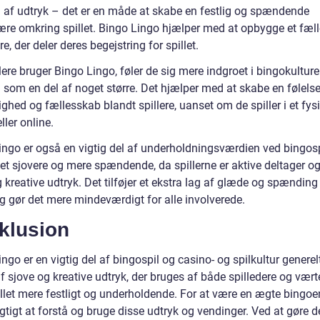
 af udtryk – det er en måde at skabe en festlig og spændende
re omkring spillet. Bingo Lingo hjælper med at opbygge et fæl
ere, der deler deres begejstring for spillet.
lere bruger Bingo Lingo, føler de sig mere indgroet i bingokultur
g som en del af noget større. Det hjælper med at skabe en følelse
hed og fællesskab blandt spillere, uanset om de spiller i et fys
ller online.
ingo er også en vigtig del af underholdningsværdien ved bingosp
let sjovere og mere spændende, da spillerne er aktive deltager o
 kreative udtryk. Det tilføjer et ekstra lag af glæde og spænding 
og gør det mere mindeværdigt for alle involverede.
klusion
ngo er en vigtig del af bingospil og casino- og spilkultur generelt
f sjove og kreative udtryk, der bruges af både spilledere og værte
illet mere festligt og underholdende. For at være en ægte bingoe
igtigt at forstå og bruge disse udtryk og vendinger. Ved at gøre de