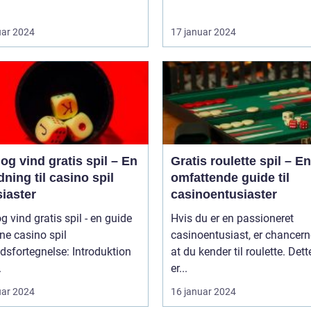
uar 2024
17 januar 2024
g vind gratis spil – En
Gratis roulette spil – En
dning til casino spil
omfattende guide til
iaster
casinoentusiaster
 vind gratis spil - en guide
Hvis du er en passioneret
line casino spil
casinoentusiast, er chancern
ortegnelse: Introduktion
at du kender til roulette. Dett
.
er...
uar 2024
16 januar 2024