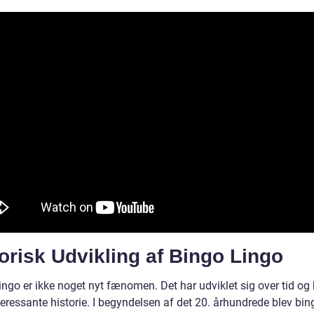
orisk Udvikling af Bingo Lingo
ngo er ikke noget nyt fænomen. Det har udviklet sig over tid og 
eressante historie. I begyndelsen af det 20. århundrede blev bin