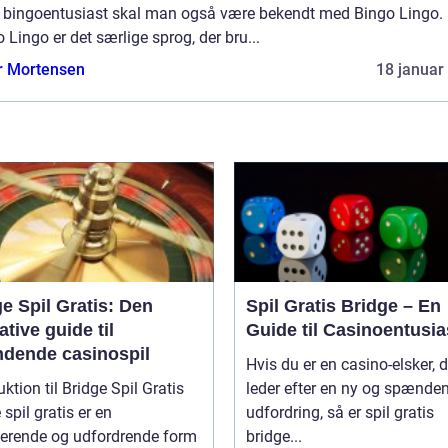
 bingoentusiast skal man også være bekendt med Bingo Lingo.
 Lingo er det særlige sprog, der bru...
r Mortensen
18 januar
e Spil Gratis: Den
Spil Gratis Bridge – En
ative guide til
Guide til Casinoentusia
dende casinospil
Hvis du er en casino-elsker, d
uktion til Bridge Spil Gratis
leder efter en ny og spænde
 spil gratis er en
udfordring, så er spil gratis
nerende og udfordrende form
bridge...