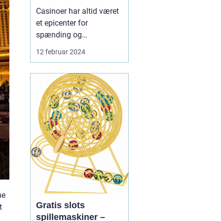
Casinoer har altid været
et epicenter for
spænding og
underholdning, et sted
12 februar 2024
hvor lykken og strategien
mødes i en blanding af
spil, lyse farver og den
evige drøm om den store
gevinst. I dag er casinoer
ikke blot begrænset til de
glitrende haller i La...
ne
Gratis slots
t
spillemaskiner –