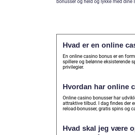
bonusser og held og lykke med dine s
Hvad er en online c
En online casino bonus er en form 
spillere og belønne eksisterende sp
privilegier.
Hvordan har online c
Online casino bonusser har udvikl
attraktive tilbud. I dag findes der
reload-bonusser, gratis spins og 
Hvad skal jeg være 