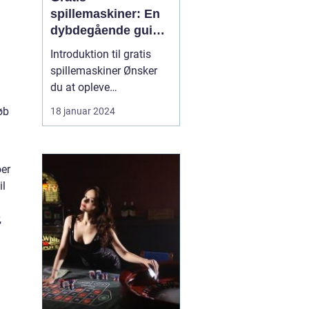
spillemaskiner: En
dybdegående guide
til casino
Introduktion til gratis
spilsentusiaster
spillemaskiner Ønsker
du at opleve
spændingen ved
øb
18 januar 2024
casinospil uden at bruge
dine egne penge? I så
fald er gratis
oer
spillemaskiner det
il
perfekte valg for dig!
Uanset om du er en
,
erfaren casinospiller eller
bare nysgerrig efter at ...