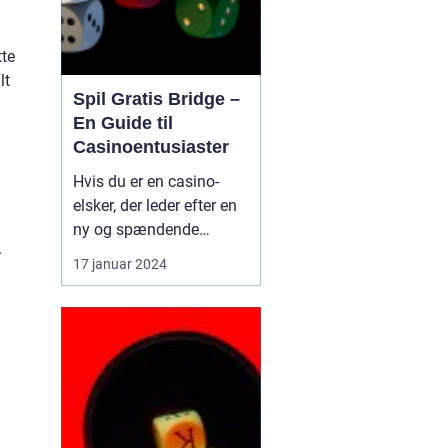
tte
lt
Spil Gratis Bridge –
En Guide til
Casinoentusiaster
Hvis du er en casino-
elsker, der leder efter en
ny og spændende
.
udfordring, så er spil
17 januar 2024
gratis bridge måske det,
du har brug for! Bridge er
et klassisk kortspil, der
kombinerer strategi,
samarbejde og
hukommelse på en unik
måde. Når du begynder
at udf...