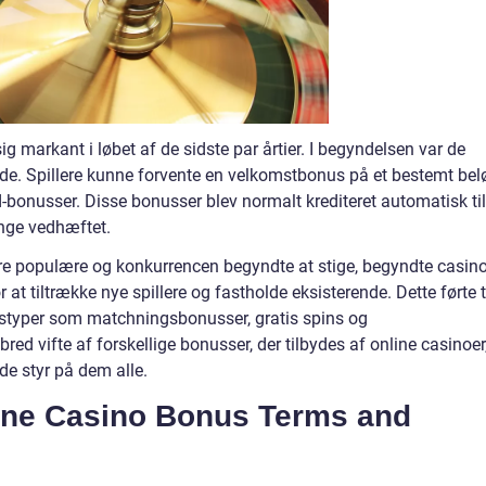
g markant i løbet af de sidste par årtier. I begyndelsen var de
de. Spillere kunne forvente en velkomstbonus på et bestemt bel
onusser. Disse bonusser blev normalt krediteret automatisk til
enge vedhæftet.
ere populære og konkurrencen begyndte at stige, begyndte casin
 at tiltrække nye spillere og fastholde eksisterende. Dette førte t
styper som matchningsbonusser, gratis spins og
bred vifte af forskellige bonusser, der tilbydes af online casinoer
e styr på dem alle.
ine Casino Bonus Terms and