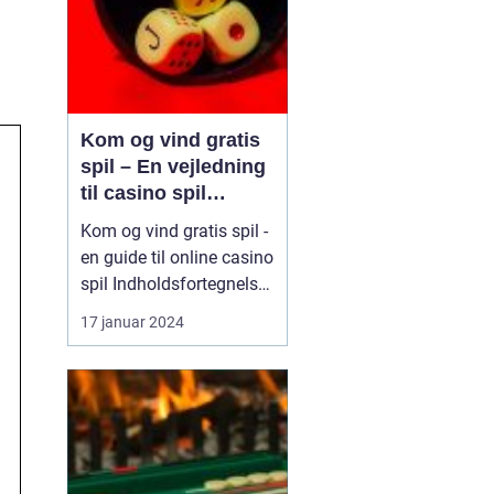
Kom og vind gratis
spil – En vejledning
til casino spil
entusiaster
Kom og vind gratis spil -
en guide til online casino
spil Indholdsfortegnelse:
Introduktion til kom og
17 januar 2024
vind gratis spil ...