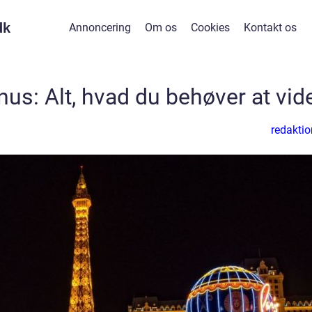
dk
Annoncering
Om os
Cookies
Kontakt os
us: Alt, hvad du behøver at vid
redaktio