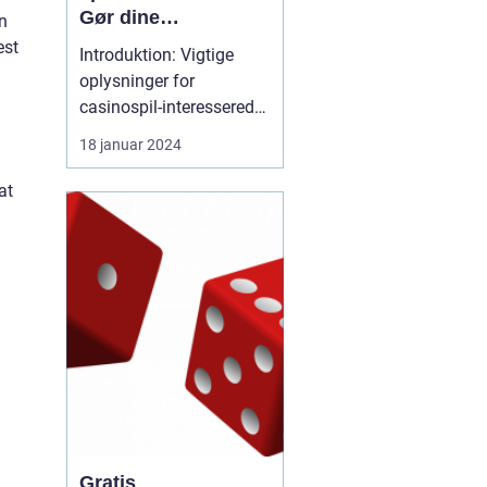
Gør dine
en
casinodrømme til
est
Introduktion: Vigtige
virkelighed
oplysninger for
casinospil-interesserede
Casinoer har altid været
18 januar 2024
et populært tidsfordriv
for spillere over hele
at
verden. Med udviklingen
af teknologi og
internettets udbredelse
er det dog blevet lettere
end nogensinde før at
ny...
Gratis