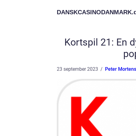
DANSKCASINODANMARK.
Kortspil 21: En 
po
23 september 2023
Peter Morten