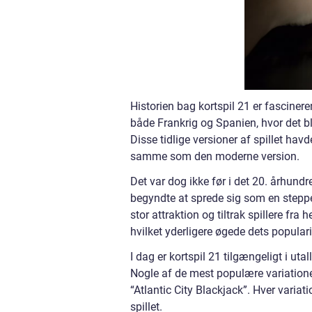
Historien bag kortspil 21 er fascineren
både Frankrig og Spanien, hvor det bl
Disse tidlige versioner af spillet hav
samme som den moderne version.
Det var dog ikke før i det 20. århundred
begyndte at sprede sig som en steppeb
stor attraktion og tiltrak spillere fra
hvilket yderligere øgede dets populari
I dag er kortspil 21 tilgængeligt i uta
Nogle af de mest populære variatione
“Atlantic City Blackjack”. Hver variati
spillet.