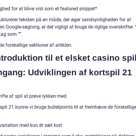
ighed for at blive vist som et featured snippet*
rukturerer teksten på en måde, der øger sandsynligheden for at
n Google-søgning, er det vigtigt at bruge de rigtige overskrifter. 
tag som “”.
de forskellige sektioner af artiklen:
ntroduktion til et elsket casino spi
gang: Udviklingen af kortspil 21
vifte af spil at prøve lykken med
spil 21 kunne vi bruge bulletpoints til at fremhæve de forskellig
variation med kun ét sæt kort