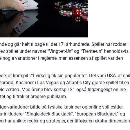
de og går helt tilbage til det 17. århundrede. Spillet har rødder i
ev spillet under navnet “Vingt-et-Un” og “Trente-un” henholdsvis.
de nogle variationer i reglerne, men essensen af spillet var den
e, at kortspil 21 virkelig fik sin popularitet. Det var i USA, at spil
rand. Kasinoer i Las Vegas og Atlantic City gjorde spillet til en
 hele verden. Med årene blev kortspil 21 også tilgængeligt online,
tet og tiltrak et bredere publikum.
llige variationer både på fysiske kasinoer og online spillesider.
r inkluderer “Single-deck Blackjack”, “European Blackjack” og
on har unikke regler og strategier, der tilføjer en ekstra dimension 