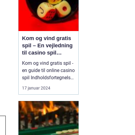
Kom og vind gratis
spil – En vejledning
til casino spil
entusiaster
Kom og vind gratis spil -
en guide til online casino
spil Indholdsfortegnelse:
Introduktion til kom og
17 januar 2024
vind gratis spil ...