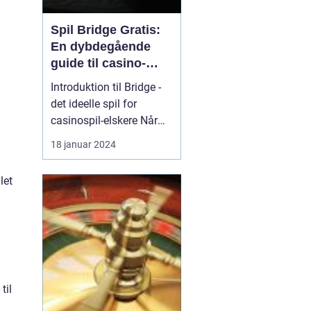
Spil Bridge Gratis:
En dybdegående
guide til casino-
entusiaster
Introduktion til Bridge -
det ideelle spil for
casinospil-elskere Når
det kommer til casino og
18 januar 2024
spil, er der ingen tvivl
om, at der er et bredt
let
udvalg at vælge
imellem. Mens de fleste
mennesker lægger deres
fokus på populære
casinospil som
blackjack,...
til