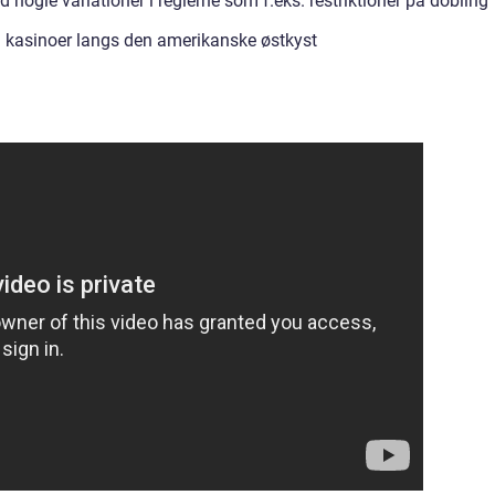
nogle variationer i reglerne som f.eks. restriktioner på dobling
å kasinoer langs den amerikanske østkyst