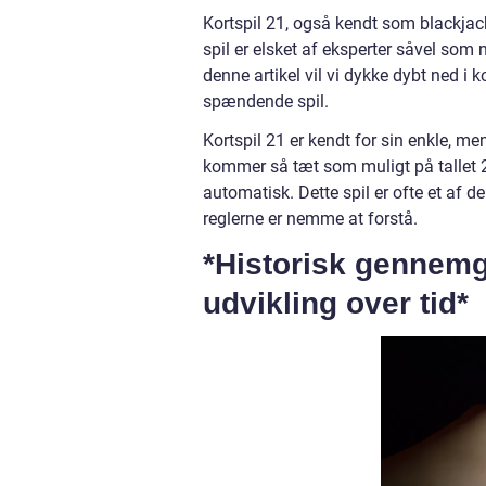
Kortspil 21, også kendt som blackjack
spil er elsket af eksperter såvel som
denne artikel vil vi dykke dybt ned i
spændende spil.
Kortspil 21 er kendt for sin enkle, me
kommer så tæt som muligt på tallet 21
automatisk. Dette spil er ofte et af d
reglerne er nemme at forstå.
*Historisk gennemg
udvikling over tid*