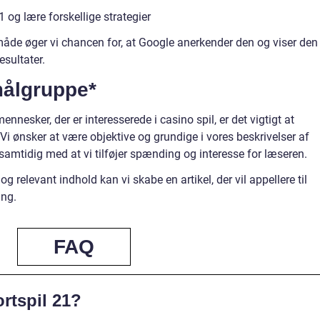
 21 og lære forskellige strategier
måde øger vi chancen for, at Google anerkender den og viser den
esultater.
målgruppe*
sker, der er interesserede i casino spil, er det vigtigt at
Vi ønsker at være objektive og grundige i vores beskrivelser af
 samtidig med at vi tilføjer spænding og interesse for læseren.
g relevant indhold kan vi skabe en artikel, der vil appellere til
ing.
FAQ
rtspil 21?