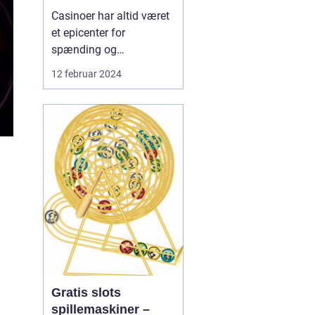
Casinoer har altid været
et epicenter for
spænding og
underholdning, et sted
12 februar 2024
hvor lykken og strategien
mødes i en blanding af
spil, lyse farver og den
evige drøm om den store
gevinst. I dag er casinoer
ikke blot begrænset til de
glitrende haller i La...
Gratis slots
spillemaskiner –