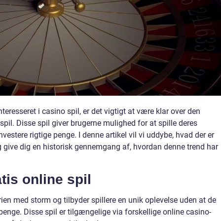
nteresseret i casino spil, er det vigtigt at være klar over den
spil. Disse spil giver brugerne mulighed for at spille deres
vestere rigtige penge. I denne artikel vil vi uddybe, hvad der er
 og give dig en historisk gennemgang af, hvordan denne trend har
tis online spil
trien med storm og tilbyder spillere en unik oplevelse uden at de
penge. Disse spil er tilgængelige via forskellige online casino-