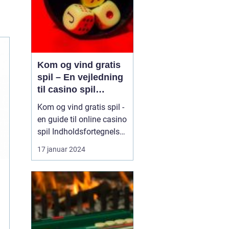
Kom og vind gratis
spil – En vejledning
til casino spil
entusiaster
Kom og vind gratis spil -
en guide til online casino
spil Indholdsfortegnelse:
Introduktion til kom og
17 januar 2024
vind gratis spil ...