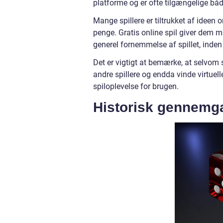
platforme og er ofte tilgængelige bå
Mange spillere er tiltrukket af ideen 
penge. Gratis online spil giver dem mu
generel fornemmelse af spillet, inden
Det er vigtigt at bemærke, at selvom s
andre spillere og endda vinde virtuel
spiloplevelse for brugen.
Historisk gennemgan