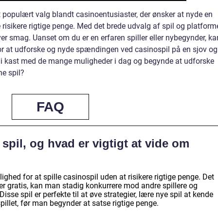
et populært valg blandt casinoentusiaster, der ønsker at nyde en
 risikere rigtige penge. Med det brede udvalg af spil og platform
hver smag. Uanset om du er en erfaren spiller eller nybegynder, ka
 for at udforske og nyde spændingen ved casinospil på en sjov og
g i kast med de mange muligheder i dag og begynde at udforske
e spil?
FAQ
 spil, og hvad er vigtigt at vide om
ighed for at spille casinospil uden at risikere rigtige penge. Det
et er gratis, kan man stadig konkurrere mod andre spillere og
isse spil er perfekte til at øve strategier, lære nye spil at kende
illet, før man begynder at satse rigtige penge.