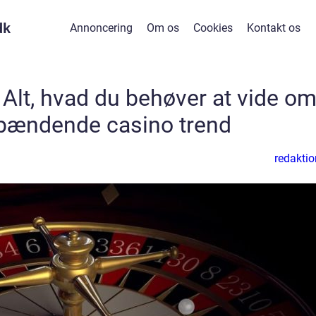
dk
Annoncering
Om os
Cookies
Kontakt os
l Alt, hvad du behøver at vide o
pændende casino trend
redaktio