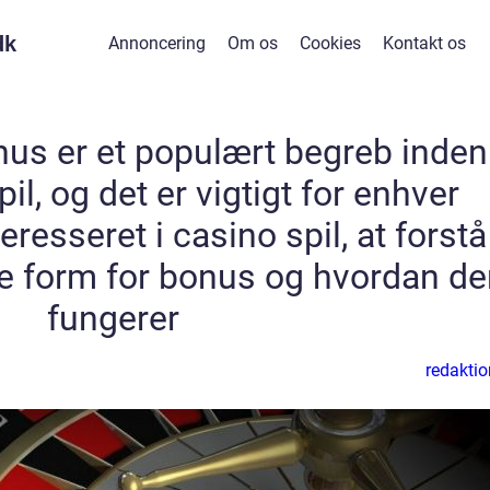
dk
Annoncering
Om os
Cookies
Kontakt os
nus er et populært begreb inden
il, og det er vigtigt for enhver
eresseret i casino spil, at forstå
e form for bonus og hvordan de
fungerer
redaktio