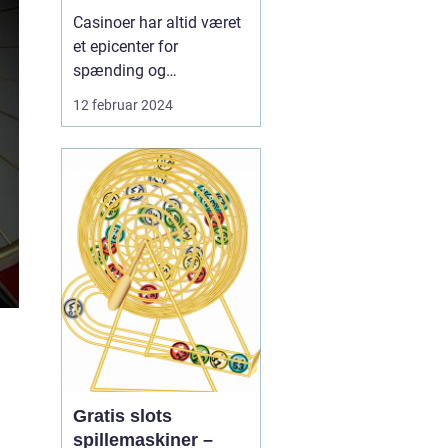
Casinoer har altid været
et epicenter for
spænding og
underholdning, et sted
12 februar 2024
hvor lykken og strategien
mødes i en blanding af
spil, lyse farver og den
evige drøm om den store
gevinst. I dag er casinoer
ikke blot begrænset til de
glitrende haller i La...
Gratis slots
spillemaskiner –