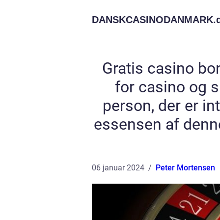
DANSKCASINODANMARK.
Gratis casino bo
for casino og sp
person, der er int
essensen af denn
06 januar 2024
Peter Mortensen