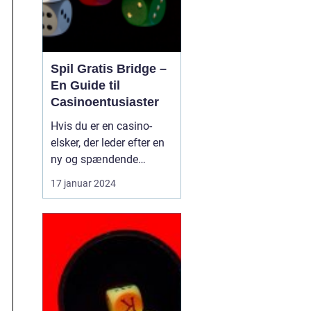
Spil Gratis Bridge –
En Guide til
Casinoentusiaster
Hvis du er en casino-
elsker, der leder efter en
ny og spændende
udfordring, så er spil
17 januar 2024
gratis bridge måske det,
du har brug for! Bridge er
et klassisk kortspil, der
kombinerer strategi,
samarbejde og
hukommelse på en unik
måde. Når du begynder
at udf...