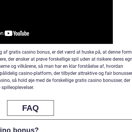
f gratis casino bonus, er det værd at huske på, at denne form
ere, der ønsker at prøve forskellige spil uden at risikere deres eg
serne og vilkårene, så man har en klar forståelse af, hvordan
lidelig casino-platform, der tilbyder attraktive og fair bonusser
 casino, så hold øje med de forskellige gratis casino bonusser, der
 spilleoplevelser.
FAQ
sino bonus?