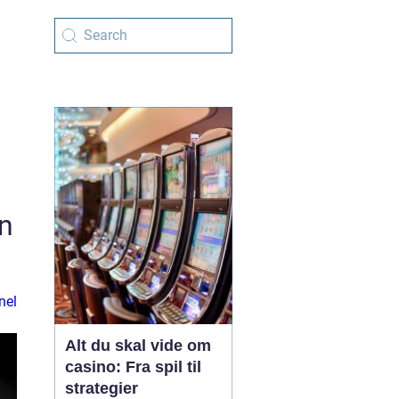
n
nel
Alt du skal vide om
casino: Fra spil til
strategier