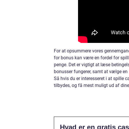
For at opsummere vores gennemgang a
for bonus kan være en fordel for spill
penge. Det er vigtigt at læse betingel
bonusser fungerer, samt at vælge en på
Så hvis du er interesseret i at spille
tilbydes, og få mest muligt ud af dine
Hvad er en gratis ca