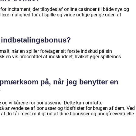
or incitament, der tilbydes af online casinoer til både nye og
illere mulighed for at spille og vinde rigtige penge uden at
 indbetalingsbonus?
lt, når en spiller foretager sit første indskud på sin
sk en vis procentdel af indskuddet, hvilket øger spillernes
opmærksom på, når jeg benytter en
?
ne og vilkårene for bonusserne. Dette kan omfatte
 anvendelse af bonusser og tidsfrister for brugen af dem. Ved
at du får mest muligt ud af dine bonusser og undgå eventuelle