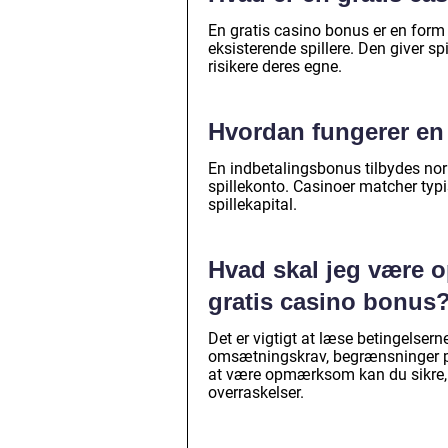
En gratis casino bonus er en form f
eksisterende spillere. Den giver sp
risikere deres egne.
Hvordan fungerer en
En indbetalingsbonus tilbydes norma
spillekonto. Casinoer matcher typi
spillekapital.
Hvad skal jeg være 
gratis casino bonus
Det er vigtigt at læse betingelser
omsætningskrav, begrænsninger på
at være opmærksom kan du sikre, 
overraskelser.