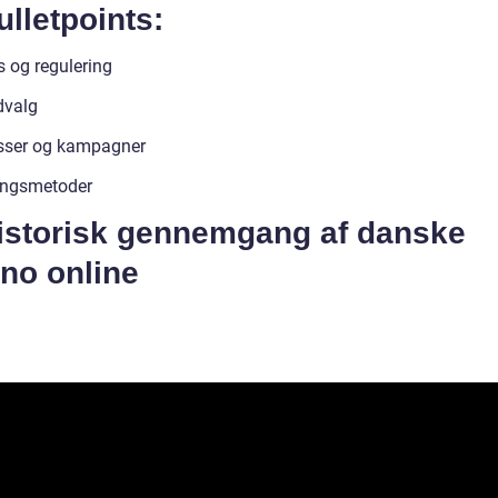
ulletpoints:
s og regulering
dvalg
sser og kampagner
ingsmetoder
Historisk gennemgang af danske
no online