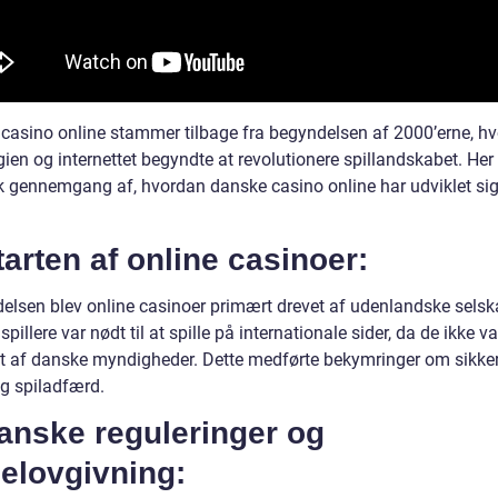
casino online stammer tilbage fra begyndelsen af 2000’erne, hv
ien og internettet begyndte at revolutionere spillandskabet. Her 
sk gennemgang af, hvordan danske casino online har udviklet sig
tarten af online casinoer:
delsen blev online casinoer primært drevet af udenlandske selsk
pillere var nødt til at spille på internationale sider, da de ikke va
et af danske myndigheder. Dette medførte bekymringer om sikke
ig spiladfærd.
anske reguleringer og
lelovgivning: