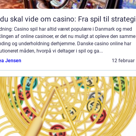
 du skal vide om casino: Fra spil til strateg
edning: Casino spil har altid været populære i Danmark og med
lingen af online casinoer, er det nu muligt at opleve den samme
ding og underholdning derhjemme. Danske casino online har
utioneret måden, hvorpå vi deltager i spil og ga...
ea Jensen
12 februar