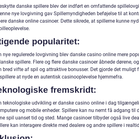
eskytte danske spillere blev der indført en omfattende spillelovg
enne nye lovgivning gav Spillemyndigheden beføjelse til at kontr
ere danske online casinoer. Dette sikrede, at spillerne kunne ny
pilleoplevelse.
tigende popularitet:
 nye regulerede lovgivning blev danske casino online mere pop
anske spillere. Flere og flere danske casinoer åbnede dørene, og
n bred vifte af spil og attraktive bonusser. Det gjorde det muligt 
spillere at nyde en autentisk casinooplevelse hjemmefra.
eknologiske fremskridt:
 teknologiske udvikling er danske casino online i dag tilgængel
mputere og mobile enheder. Spillere kan nu nemt få adgang til 
ne spil uanset tid og sted. Mange casinoer tilbyder også live deal
llere kan interagere direkte med dealere og andre spillere i realtid
klusion: