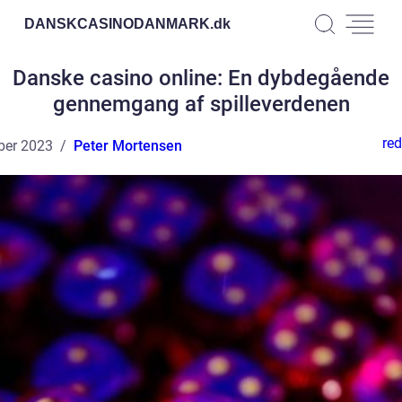
DANSKCASINODANMARK.
dk
Danske casino online: En dybdegående
gennemgang af spilleverdenen
red
ber 2023
Peter Mortensen