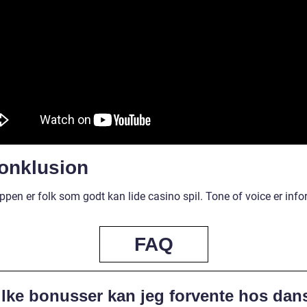
Konklusion
pen er folk som godt kan lide casino spil. Tone of voice er info
FAQ
ilke bonusser kan jeg forvente hos dan