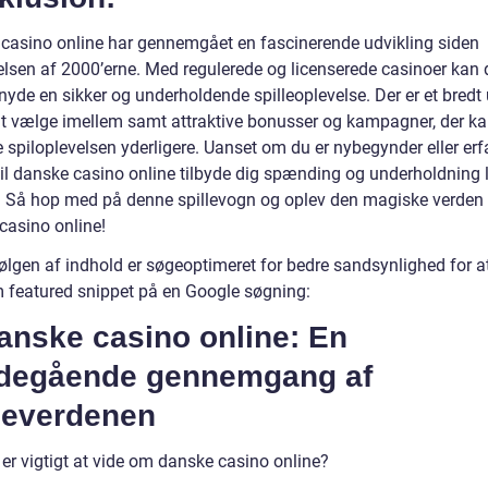
casino online har gennemgået en fascinerende udvikling siden
lsen af 2000’erne. Med regulerede og licenserede casinoer kan
 nyde en sikker og underholdende spilleoplevelse. Der er et bredt
 at vælge imellem samt attraktive bonusser og kampagner, der k
 spiloplevelsen yderligere. Uanset om du er nybegynder eller erf
 vil danske casino online tilbyde dig spænding og underholdning 
 Så hop med på denne spillevogn og oplev den magiske verden 
casino online!
lgen af indhold er søgeoptimeret for bedre sandsynlighed for at
m featured snippet på en Google søgning:
anske casino online: En
degående gennemgang af
lleverdenen
 er vigtigt at vide om danske casino online?