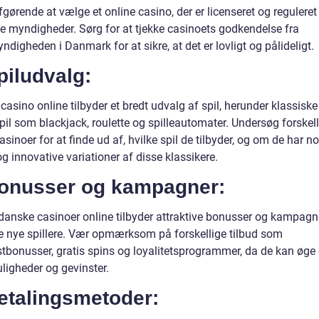
fgørende at vælge et online casino, der er licenseret og reguleret
te myndigheder. Sørg for at tjekke casinoets godkendelse fra
ndigheden i Danmark for at sikre, at det er lovligt og pålideligt.
piludvalg:
asino online tilbyder et bredt udvalg af spil, herunder klassiske
il som blackjack, roulette og spilleautomater. Undersøg forskell
asinoer for at finde ud af, hvilke spil de tilbyder, og om de har n
g innovative variationer af disse klassikere.
Bonusser og kampagner:
anske casinoer online tilbyder attraktive bonusser og kampagne
ke nye spillere. Vær opmærksom på forskellige tilbud som
tbonusser, gratis spins og loyalitetsprogrammer, da de kan øge
ligheder og gevinster.
etalingsmetoder: