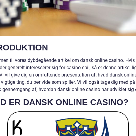
RODUKTION
en til vores dybdegående artikel om dansk online casino. Hvis 
der generelt interesserer sig for casino spil, så er denne artikel l
 Vi vil give dig en omfattende præsentation af, hvad dansk onlin
 vigtige ting, du bør vide som spiller. Vi vil også tage dig med på
sk gennemgang af, hvordan dansk online casino har udviklet sig o
D ER DANSK ONLINE CASINO?