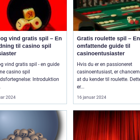
g vind gratis spil – En
Gratis roulette spil – En
dning til casino spil
omfattende guide til
iaster
casinoentusiaster
 vind gratis spil - en guide
Hvis du er en passioneret
line casino spil
casinoentusiast, er chancern
ortegnelse: Introduktion
at du kender til roulette. Dett
.
er...
uar 2024
16 januar 2024