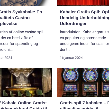
Gratis Syvkabale: En
Kabaler Gratis Spil: Op
alitets Casino
Uendelig Underholdnin
oplevelse
Udfordringer
erden af online casino spil
Introduktion: Kabaler gratis spil er
 der en bred vifte af
en populær og spændende
heder for spænding og
undergenre inden for casinos
oldni...
der t...
uar 2024
16 januar 2024
7 Kabale Online Gratis:
Gratis spil 7 kabalen –
jdepunkteret Guide til
ultimative guide til