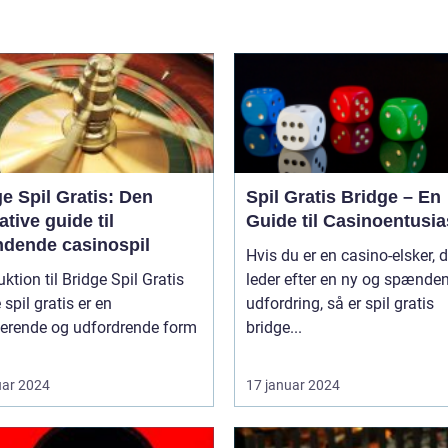
e Spil Gratis: Den
Spil Gratis Bridge – En
ative guide til
Guide til Casinoentusia
dende casinospil
Hvis du er en casino-elsker, d
uktion til Bridge Spil Gratis
leder efter en ny og spænde
 spil gratis er en
udfordring, så er spil gratis
nerende og udfordrende form
bridge...
uar 2024
17 januar 2024