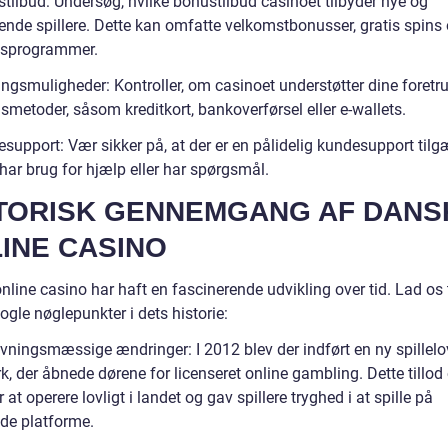
stilbud: Undersøg, hvilke bonustilbud casinoet tilbyder nye og
rende spillere. Dette kan omfatte velkomstbonusser, gratis spins
etsprogrammer.
ingsmuligheder: Kontroller, om casinoet understøtter dine foretr
smetoder, såsom kreditkort, bankoverførsel eller e-wallets.
support: Vær sikker på, at der er en pålidelig kundesupport tilg
har brug for hjælp eller har spørgsmål.
TORISK GENNEMGANG AF DANS
INE CASINO
line casino har haft en fascinerende udvikling over tid. Lad os 
ogle nøglepunkter i dets historie:
vningsmæssige ændringer: I 2012 blev der indført en ny spillelov
 der åbnede dørene for licenseret online gambling. Dette tillod 
 at operere lovligt i landet og gav spillere tryghed i at spille på
ede platforme.