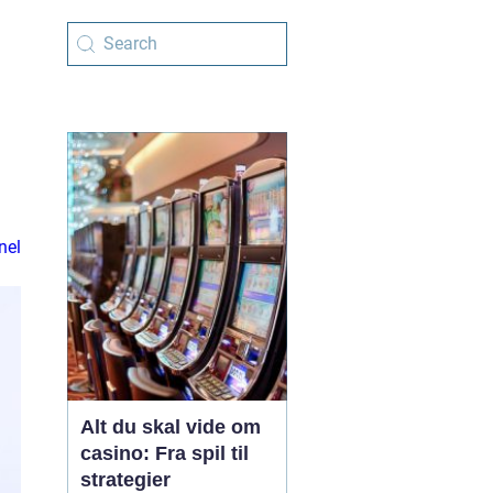
nel
Alt du skal vide om
casino: Fra spil til
strategier