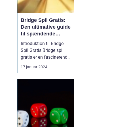
Bridge Spil Gratis:
Den ultimative guide
til spændende
casinospil
Introduktion til Bridge
Spil Gratis Bridge spil
gratis er en fascinerende
og udfordrende form for
17 januar 2024
casinospil, der appellerer
til både erfarne spillere
og nybegyndere. Dette
spil har en lang historie
og er kendt for dets
intellektuelle udfordring
og ...