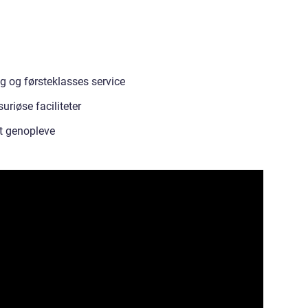
 og førsteklasses service
suriøse faciliteter
at genopleve