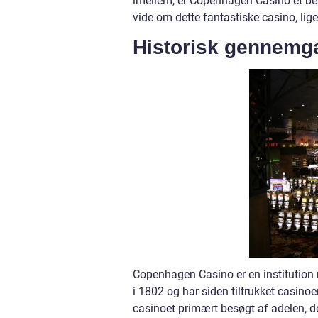
imellem, er Copenhagen Casino et besø
vide om dette fantastiske casino, lige f
Historisk gennemg
Copenhagen Casino er en institution m
i 1802 og har siden tiltrukket casinoe
casinoet primært besøgt af adelen, d