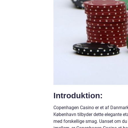
Introduktion:
Copenhagen Casino er et af Danmarks 
København tilbyder dette elegante et
med forskellige smag. Uanset om du e