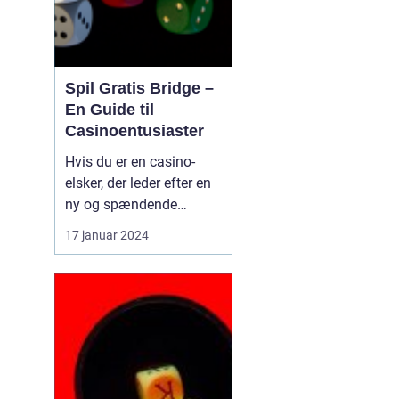
Spil Gratis Bridge –
En Guide til
Casinoentusiaster
Hvis du er en casino-
elsker, der leder efter en
ny og spændende
udfordring, så er spil
17 januar 2024
gratis bridge måske det,
du har brug for! Bridge er
et klassisk kortspil, der
kombinerer strategi,
samarbejde og
hukommelse på en unik
måde. Når du begynder
at udf...