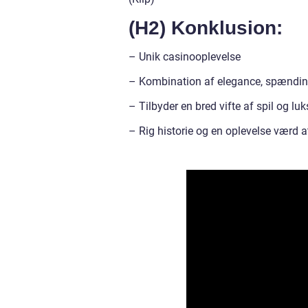
(H2) Konklusion:
– Unik casinooplevelse
– Kombination af elegance, spænding
– Tilbyder en bred vifte af spil og luk
– Rig historie og en oplevelse værd 