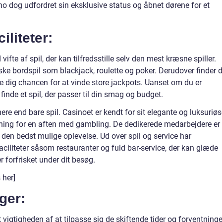
dog udfordret sin eksklusive status og åbnet dørene for et
iliteter:
te af spil, der kan tilfredsstille selv den mest kræsne spiller.
iske bordspil som blackjack, roulette og poker. Derudover finder 
ve dig chancen for at vinde store jackpots. Uanset om du er
u finde et spil, der passer til din smag og budget.
e end bare spil. Casinoet er kendt for sit elegante og luksuriøs
emning for en aften med gambling. De dedikerede medarbejdere er
får den bedst mulige oplevelse. Ud over spil og service har
liteter såsom restauranter og fuld bar-service, der kan glæde
r forfrisket under dit besøg.
 her]
ger:
vigtigheden af at tilpasse sig de skiftende tider og forventninge