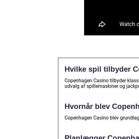
Hvilke spil tilbyder
Copenhagen Casino tilbyder klassi
udvalg af spillemaskiner og jackp
Hvornår blev Copen
Copenhagen Casino blev grundlagt
Planlægger Copenha