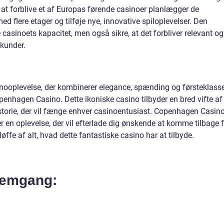
 at forblive et af Europas førende casinoer planlægger de
d flere etager og tilføje nye, innovative spiloplevelser. Den
asinoets kapacitet, men også sikre, at det forbliver relevant og
 kunder.
sinooplevelse, der kombinerer elegance, spænding og førsteklass
openhagen Casino. Dette ikoniske casino tilbyder en bred vifte af
 historie, der vil fænge enhver casinoentusiast. Copenhagen Casino
er en oplevelse, der vil efterlade dig ønskende at komme tilbage 
ffe af alt, hvad dette fantastiske casino har at tilbyde.
nemgang: