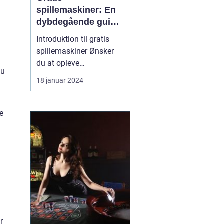
spillemaskiner: En
dybdegående guide
til casino
Introduktion til gratis
spilsentusiaster
spillemaskiner Ønsker
du at opleve
du
spændingen ved
18 januar 2024
casinospil uden at bruge
dine egne penge? I så
fald er gratis
e
spillemaskiner det
perfekte valg for dig!
Uanset om du er en
erfaren casinospiller eller
bare nysgerrig efter at ...
r