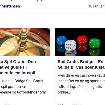
r Mortensen
18 januar
e Spil Gratis: Den
Spil Gratis Bridge – En
ative guide til
Guide til Casinoentusia
dende casinospil
Hvis du er en casino-elsker, d
uktion til Bridge Spil Gratis
leder efter en ny og spænde
 spil gratis er en
udfordring, så er spil gratis
nerende og udfordrende form
bridge...