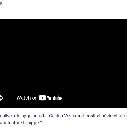
il.
bliver din søgning efter Casino Vesterport positivt påvirket af 
 som featured snippet?