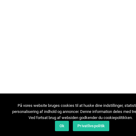
På vores website bruges cookies til at huske dine indstillinger, statist
personalisering af indhold og annoncer. Denne information deles med tre
Ved fortsat brug af websiden godkender du cookiepolitikken.
Ok
Privatlivspolitik