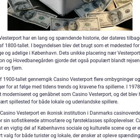
esterport har en lang og spændende historie, der dateres tilbage
af 1800-tallet. I begyndelsen blev det brugt som et mødested for
ge og adelige i København. Dets unikke placering nær Vesterpor
ion og Hovedbanegården gjorde det også populært blandt rejsen
r og fjern.
 af 1900-tallet gennemgik Casino Vesterport flere ombygninger o
r for at følge med tidens trends og kravene fra spillerne. I 1978
t moderniseret og genåbnet som Casino Vesterport, og det blev h
ært spillested for både lokale og udenlandske spillere.
 Casino Vesterport en ikonisk institution i Danmarks casinoverde
r sin sofistikerede atmosfære og førsteklasses spiloplevelser. C
at en vigtig del af Københavns sociale og kulturelle scene og er e
t valg for både turister og lokale, der ønsker at opleve spændin