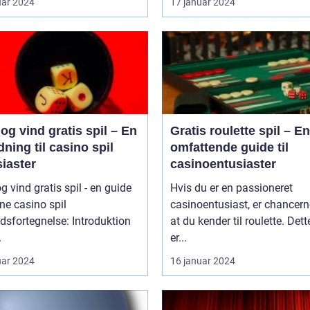
uar 2024
17 januar 2024
g vind gratis spil – En
Gratis roulette spil – En
dning til casino spil
omfattende guide til
iaster
casinoentusiaster
 vind gratis spil - en guide
Hvis du er en passioneret
line casino spil
casinoentusiast, er chancern
ortegnelse: Introduktion
at du kender til roulette. Dett
.
er...
uar 2024
16 januar 2024