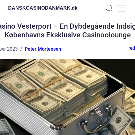
DANSKCASINODANMARK.
dk
sino Vesterport – En Dybdegående Indsig
Københavns Eksklusive Casinoolounge
red
ber 2023
Peter Mortensen