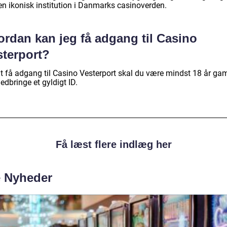
en ikonisk institution i Danmarks casinoverden.
ordan kan jeg få adgang til Casino
sterport?
at få adgang til Casino Vesterport skal du være mindst 18 år g
dbringe et gyldigt ID.
Få læst flere indlæg her
e Nyheder