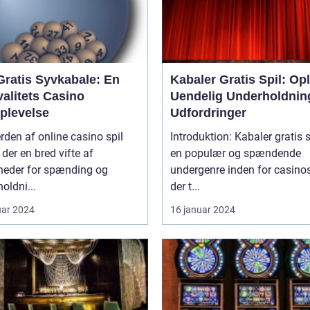
Gratis Syvkabale: En
Kabaler Gratis Spil: Op
alitets Casino
Uendelig Underholdnin
oplevelse
Udfordringer
erden af online casino spil
Introduktion: Kabaler gratis spil er
 der en bred vifte af
en populær og spændende
heder for spænding og
undergenre inden for casinos
oldni...
der t...
uar 2024
16 januar 2024