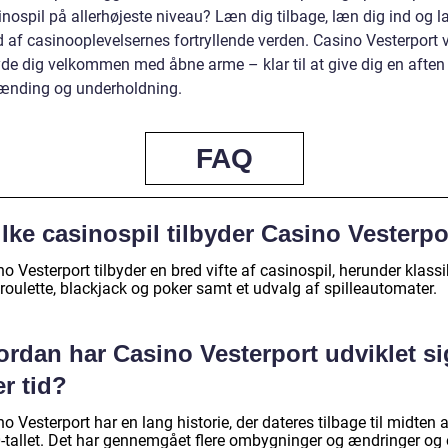
nospil på allerhøjeste niveau? Læn dig tilbage, læn dig ind og l
d af casinooplevelsernes fortryllende verden. Casino Vesterport 
yde dig velkommen med åbne arme – klar til at give dig en aften 
nding og underholdning.
FAQ
lke casinospil tilbyder Casino Vesterpo
o Vesterport tilbyder en bred vifte af casinospil, herunder klassi
roulette, blackjack og poker samt et udvalg af spilleautomater.
ordan har Casino Vesterport udviklet si
r tid?
o Vesterport har en lang historie, der dateres tilbage til midten 
-tallet. Det har gennemgået flere ombygninger og ændringer og e