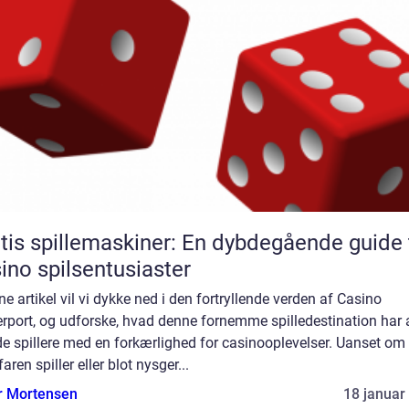
tis spillemaskiner: En dybdegående guide t
ino spilsentusiaster
ne artikel vil vi dykke ned i den fortryllende verden af Casino
rport, og udforske, hvad denne fornemme spilledestination har 
de spillere med en forkærlighed for casinooplevelser. Uanset om 
faren spiller eller blot nysger...
r Mortensen
18 januar