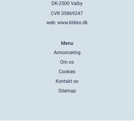
web:
www.klikko.dk
Menu
Annoncering
Om os
Cookies
Kontakt os
Sitemap