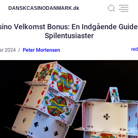
DANSKCASINODANMARK.
dk
ino Velkomst Bonus: En Indgående Guide
Spilentusiaster
red
ar 2024
Peter Mortensen