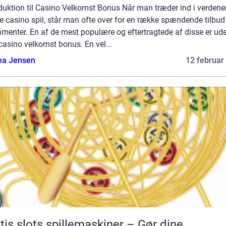
duktion til Casino Velkomst Bonus Når man træder ind i verdene
e casino spil, står man ofte over for en række spændende tilbud
amenter. En af de mest populære og eftertragtede af disse er ud
 casino velkomst bonus. En vel...
ea Jensen
12 februar
tis slots spillemaskiner – Gør dine