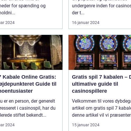
heder for spænding og
undergenre inden for casinos
oldni...
der t...
uar 2024
16 januar 2024
7 Kabale Online Gratis:
Gratis spil 7 kabalen –
jdepunkteret Guide til
ultimative guide til
noentusiaster
casinospillere
u er en person, der generelt
Velkommen til vores dybde
eresseret i casinospil, har du
artikel om gratis spil 7 kabale
lerede stiftet bekendt...
denne artikel vil vi præsentere
uar 2024
15 januar 2024