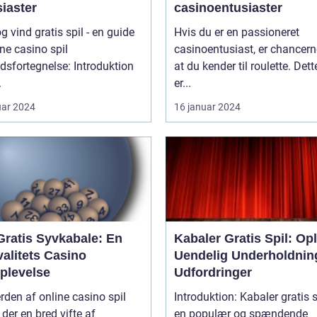
iaster
casinoentusiaster
 vind gratis spil - en guide
Hvis du er en passioneret
line casino spil
casinoentusiast, er chancern
ortegnelse: Introduktion
at du kender til roulette. Dett
.
er...
uar 2024
16 januar 2024
Gratis Syvkabale: En
Kabaler Gratis Spil: Op
alitets Casino
Uendelig Underholdnin
oplevelse
Udfordringer
erden af online casino spil
Introduktion: Kabaler gratis spil er
 der en bred vifte af
en populær og spændende