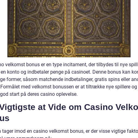
o velkomst bonus er en type incitament, der tilbydes til nye spill
r en konto og indbetaler penge på casinoet. Denne bonus kan k
ige former, såsom matchende indbetalinger, gratis spins eller an
. Formålet med velkomst bonussen er at tiltrække nye spillere og
god start på deres casino oplevelse.
Vigtigste at Vide om Casino Velk
us
tager imod en casino velkomst bonus, er der visse vigtige faktor