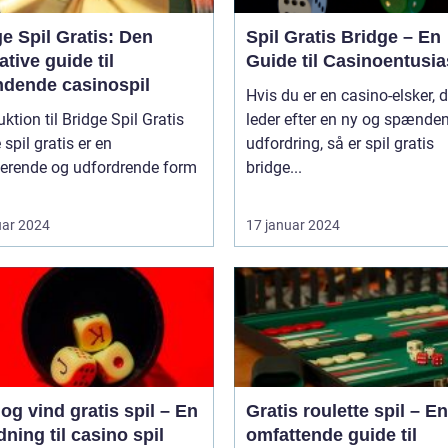
e Spil Gratis: Den
Spil Gratis Bridge – En
ative guide til
Guide til Casinoentusia
dende casinospil
Hvis du er en casino-elsker, d
uktion til Bridge Spil Gratis
leder efter en ny og spænde
 spil gratis er en
udfordring, så er spil gratis
nerende og udfordrende form
bridge...
uar 2024
17 januar 2024
g vind gratis spil – En
Gratis roulette spil – En
dning til casino spil
omfattende guide til