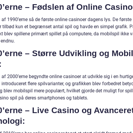
’erne – Fødslen af Online Casino
 af 1990’erne så de første online casinoer dagens lys. De første
 tilbød kun et begrænset antal spil og havde en simpel grafik. P
t blev spillene primært spillet på computere, da mobilspil ikke v
 endnu.
’erne – Større Udvikling og Mobil
:
n af 2000’erne begyndte online casinoer at udvikle sig i en hurtige
 introduceret flere spilvarianter, og grafikken blev forbedret betyd
 blev mobilspil mere populært, hvilket gjorde det muligt for spil
sino spil på deres smartphones og tablets.
0’erne – Live Casino og Avancere
ologi: