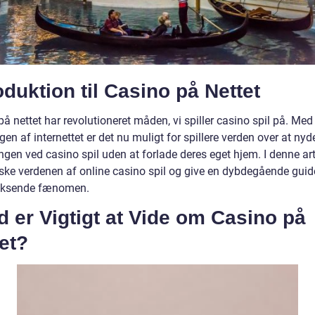
oduktion til Casino på Nettet
å nettet har revolutioneret måden, vi spiller casino spil på. Med
gen af internettet er det nu muligt for spillere verden over at nyd
en ved casino spil uden at forlade deres eget hjem. I denne arti
rske verdenen af online casino spil og give en dybdegående guide
oksende fænomen.
 er Vigtigt at Vide om Casino på
et?