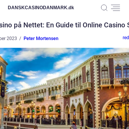
DANSKCASINODANMARK.
dk
ino på Nettet: En Guide til Online Casino 
red
ber 2023
Peter Mortensen