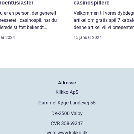
noentusiaster
casinospillere
u er en person, der generelt
Velkommen til vores dybde
eresseret i casinospil, har du
artikel om gratis spil 7 kabale
lerede stiftet bekendt...
denne artikel vil vi præsentere
uar 2024
15 januar 2024
Adresse
web:
www.klikko.dk