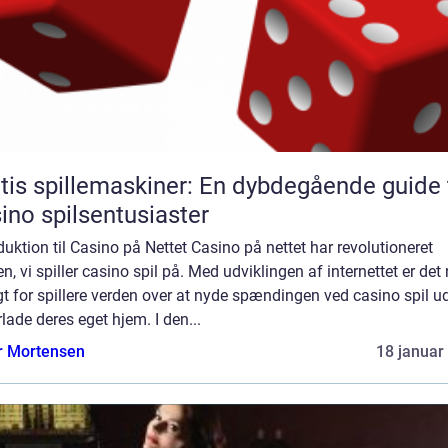
tis spillemaskiner: En dybdegående guide t
ino spilsentusiaster
duktion til Casino på Nettet Casino på nettet har revolutioneret
, vi spiller casino spil på. Med udviklingen af internettet er det
t for spillere verden over at nyde spændingen ved casino spil u
rlade deres eget hjem. I den...
r Mortensen
18 januar