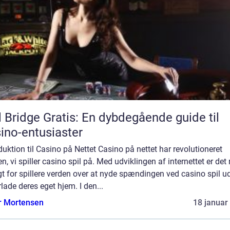
l Bridge Gratis: En dybdegående guide til
ino-entusiaster
duktion til Casino på Nettet Casino på nettet har revolutioneret
, vi spiller casino spil på. Med udviklingen af internettet er det
t for spillere verden over at nyde spændingen ved casino spil u
rlade deres eget hjem. I den...
r Mortensen
18 januar