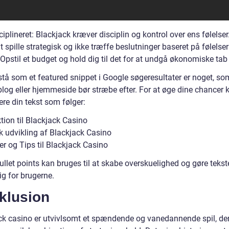
iplineret: Blackjack kræver disciplin og kontrol over ens følelser.
at spille strategisk og ikke træffe beslutninger baseret på følelser 
Opstil et budget og hold dig til det for at undgå økonomiske tab i
stå som et featured snippet i Google søgeresultater er noget, so
blog eller hjemmeside bør stræbe efter. For at øge dine chancer 
ere din tekst som følger:
tion til Blackjack Casino
sk udvikling af Blackjack Casino
er og Tips til Blackjack Casino
ullet points kan bruges til at skabe overskuelighed og gøre teks
ig for brugerne.
klusion
ck casino er utvivlsomt et spændende og vanedannende spil, de