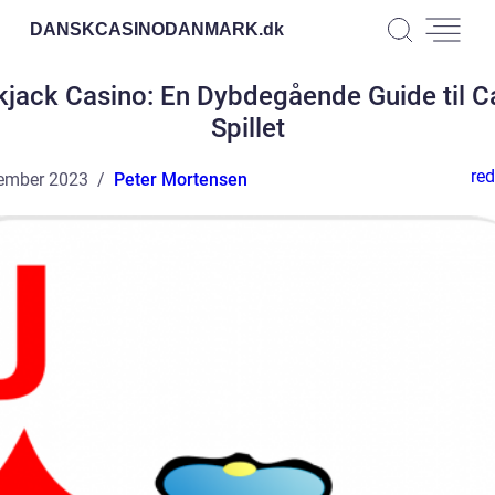
DANSKCASINODANMARK.
dk
kjack Casino: En Dybdegående Guide til C
Spillet
red
ember 2023
Peter Mortensen