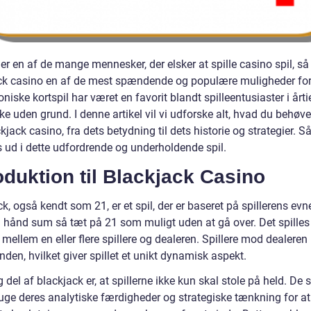
er en af de mange mennesker, der elsker at spille casino spil, så
ck casino en af de mest spændende og populære muligheder for
oniske kortspil har været en favorit blandt spilleentusiaster i årti
kke uden grund. I denne artikel vil vi udforske alt, hvad du behøve
jack casino, fra dets betydning til dets historie og strategier. S
s ud i dette udfordrende og underholdende spil.
oduktion til Blackjack Casino
k, også kendt som 21, er et spil, der er baseret på spillerens evne 
 hånd sum så tæt på 21 som muligt uden at gå over. Det spilles
mellem en eller flere spillere og dealeren. Spillere mod dealeren 
nden, hvilket giver spillet et unikt dynamisk aspekt.
g del af blackjack er, at spillerne ikke kun skal stole på held. De 
uge deres analytiske færdigheder og strategiske tænkning for at