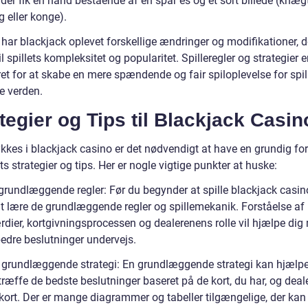
, der fik en hånd bestående af en spar es og et sort billede (knægt
 eller konge).
 har blackjack oplevet forskellige ændringer og modifikationer, d
 til spillets kompleksitet og popularitet. Spilleregler og strategier e
ret for at skabe en mere spændende og fair spiloplevelse for spil
e verden.
tegier og Tips til Blackjack Casin
ykkes i blackjack casino er det nødvendigt at have en grundig fo
ets strategier og tips. Her er nogle vigtige punkter at huske:
grundlæggende regler: Før du begynder at spille blackjack casino
 at lære de grundlæggende regler og spillemekanik. Forståelse af
dier, kortgivningsprocessen og dealerenens rolle vil hjælpe dig
bedre beslutninger undervejs.
 grundlæggende strategi: En grundlæggende strategi kan hjælpe
træffe de bedste beslutninger baseret på de kort, du har, og dea
 kort. Der er mange diagrammer og tabeller tilgængelige, der kan