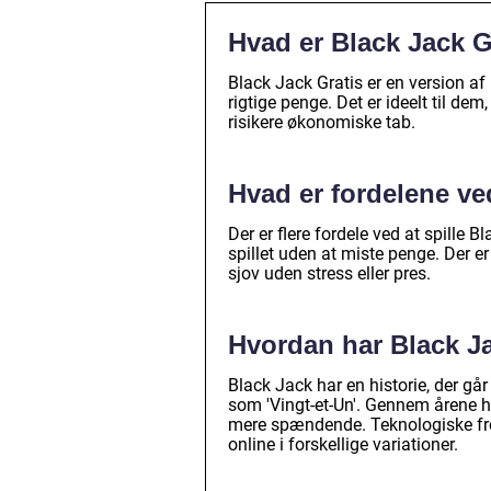
Hvad er Black Jack G
Black Jack Gratis er en version af 
rigtige penge. Det er ideelt til dem
risikere økonomiske tab.
Hvad er fordelene ved
Der er flere fordele ved at spille 
spillet uden at miste penge. Der er
sjov uden stress eller pres.
Hvordan har Black Ja
Black Jack har en historie, der går
som 'Vingt-et-Un'. Gennem årene ha
mere spændende. Teknologiske frem
online i forskellige variationer.