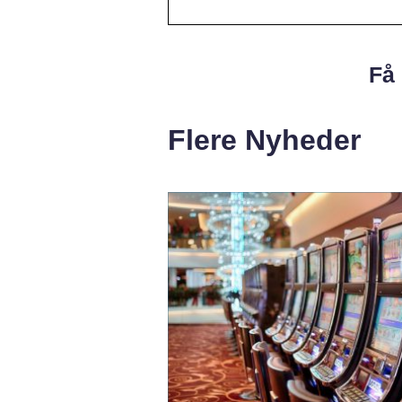
Få 
Flere Nyheder