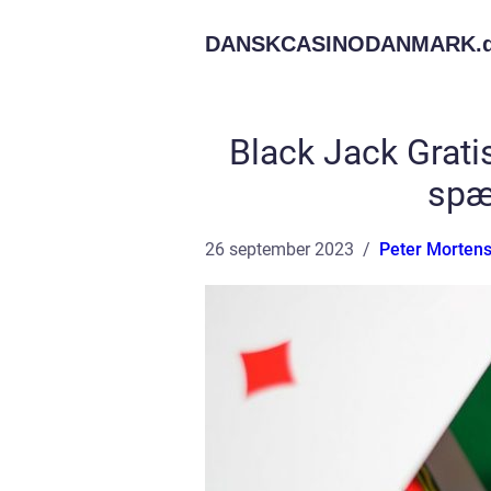
DANSKCASINODANMARK.
Black Jack Gratis
spæ
26 september 2023
Peter Morten