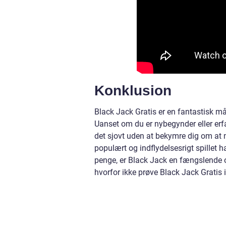
Konklusion
Black Jack Gratis er en fantastisk m
Uanset om du er nybegynder eller erfar
det sjovt uden at bekymre dig om at m
populært og indflydelsesrigt spillet ha
penge, er Black Jack en fængslende o
hvorfor ikke prøve Black Jack Gratis i