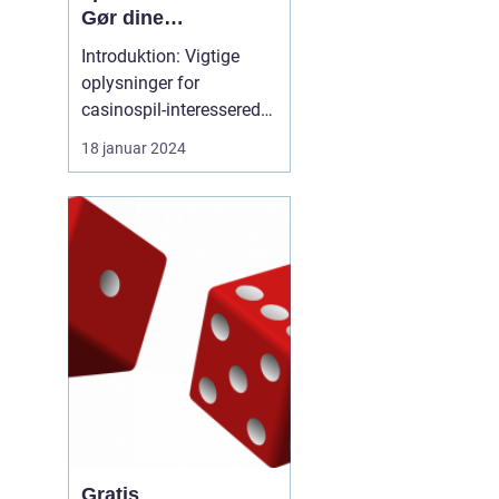
Gør dine
casinodrømme til
Introduktion: Vigtige
virkelighed
oplysninger for
casinospil-interesserede
Casinoer har altid været
18 januar 2024
et populært tidsfordriv
for spillere over hele
verden. Med udviklingen
af teknologi og
internettets udbredelse
er det dog blevet lettere
end nogensinde før at
ny...
Gratis