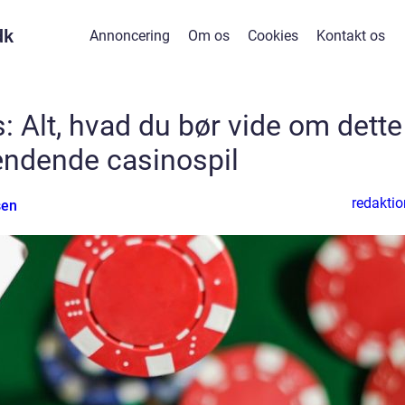
dk
Annoncering
Om os
Cookies
Kontakt os
: Alt, hvad du bør vide om dette
ndende casinospil
redaktio
sen