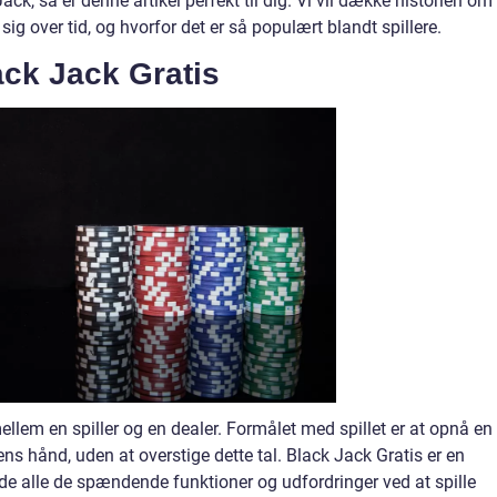
ack, så er denne artikel perfekt til dig. Vi vil dække historien om
sig over tid, og hvorfor det er så populært blandt spillere.
ack Jack Gratis
 mellem en spiller og en dealer. Formålet med spillet er at opnå en
ens hånd, uden at overstige dette tal. Black Jack Gratis er en
nyde alle de spændende funktioner og udfordringer ved at spille