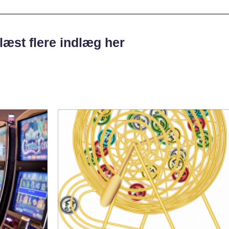
læst flere indlæg her