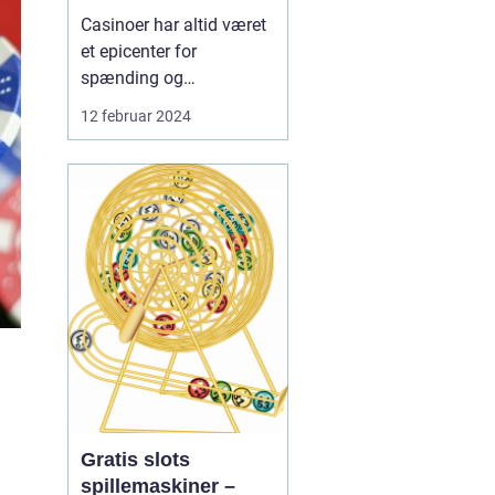
Casinoer har altid været
et epicenter for
spænding og
underholdning, et sted
12 februar 2024
hvor lykken og strategien
mødes i en blanding af
spil, lyse farver og den
evige drøm om den store
gevinst. I dag er casinoer
ikke blot begrænset til de
glitrende haller i La...
Gratis slots
spillemaskiner –