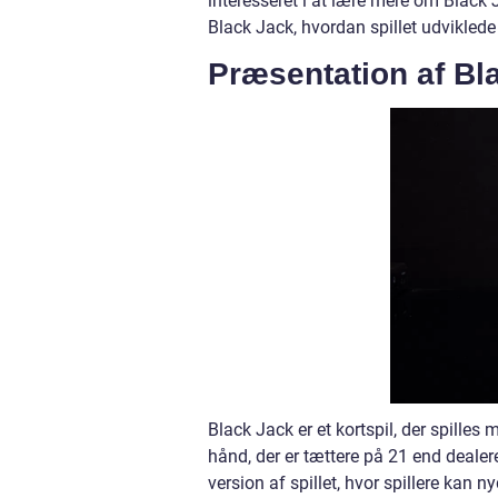
interesseret i at lære mere om Black J
Black Jack, hvordan spillet udviklede 
Præsentation af Bl
Black Jack er et kortspil, der spilles
hånd, der er tættere på 21 end dealer
version af spillet, hvor spillere kan 