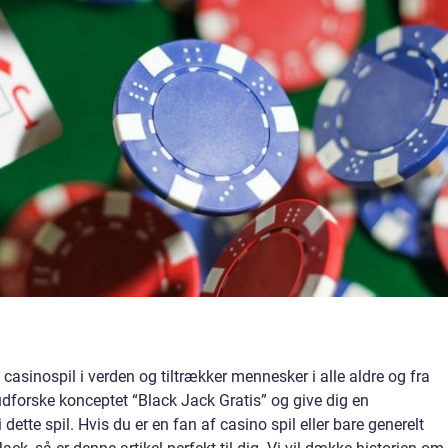
casinospil i verden og tiltrækker mennesker i alle aldre og fra
 udforske konceptet “Black Jack Gratis” og give dig en
tte spil. Hvis du er en fan af casino spil eller bare generelt