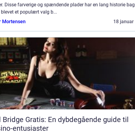
r. Disse farverige og spændende plader har en lang historie bag
 blevet et populært valg b...
r Mortensen
18 januar
l Bridge Gratis: En dybdegående guide til
ino-entusiaster