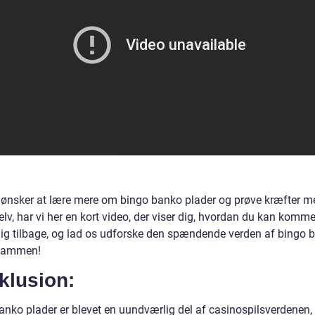
 ønsker at lære mere om bingo banko plader og prøve kræfter m
selv, har vi her en kort video, der viser dig, hvordan du kan komme
dig tilbage, og lad os udforske den spændende verden af bingo 
 sammen!
klusion:
anko plader er blevet en uundværlig del af casinospilsverdenen,