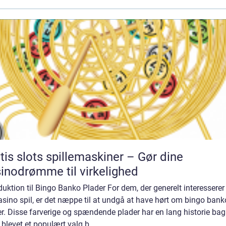
tis slots spillemaskiner – Gør dine
inodrømme til virkelighed
duktion til Bingo Banko Plader For dem, der generelt interesserer
asino spil, er det næppe til at undgå at have hørt om bingo bank
r. Disse farverige og spændende plader har en lang historie bag
 blevet et populært valg b...