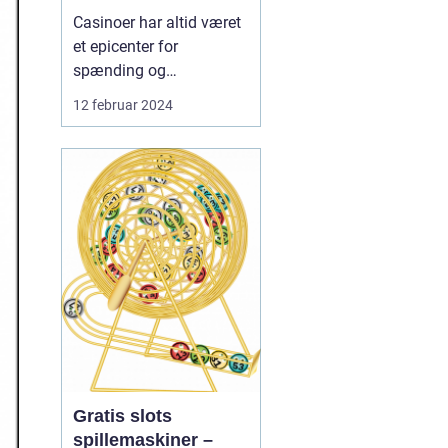
Casinoer har altid været
et epicenter for
spænding og
underholdning, et sted
12 februar 2024
hvor lykken og strategien
mødes i en blanding af
spil, lyse farver og den
evige drøm om den store
gevinst. I dag er casinoer
ikke blot begrænset til de
glitrende haller i La...
Gratis slots
spillemaskiner –