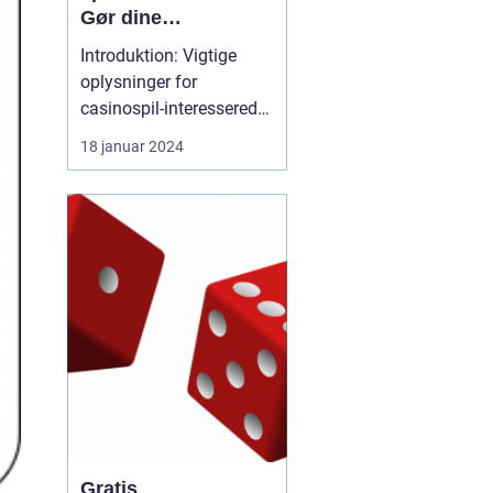
Gør dine
casinodrømme til
Introduktion: Vigtige
virkelighed
oplysninger for
casinospil-interesserede
Casinoer har altid været
18 januar 2024
et populært tidsfordriv
for spillere over hele
verden. Med udviklingen
af teknologi og
internettets udbredelse
er det dog blevet lettere
end nogensinde før at
ny...
Gratis