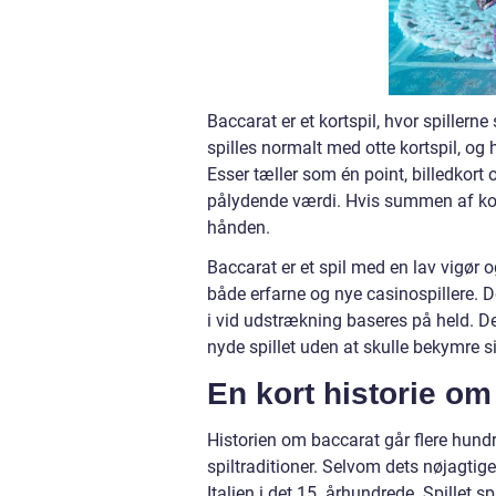
Baccarat er et kortspil, hvor spillern
spilles normalt med otte kortspil, og
Esser tæller som én point, billedkort 
pålydende værdi. Hvis summen af kort
hånden.
Baccarat er et spil med en lav vigør og
både erfarne og nye casinospillere. D
i vid udstrækning baseres på held. Den
nyde spillet uden at skulle bekymre si
En kort historie o
Historien om baccarat går flere hund
spiltraditioner. Selvom dets nøjagtige
Italien i det 15. århundrede. Spillet sp