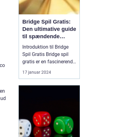
Bridge Spil Gratis:
Den ultimative guide
til spændende
casinospil
Introduktion til Bridge
Spil Gratis Bridge spil
gratis er en fascinerende
nco
og udfordrende form for
17 januar 2024
casinospil, der appellerer
til både erfarne spillere
ren
og nybegyndere. Dette
 ud
spil har en lang historie
og er kendt for dets
intellektuelle udfordring
og ...