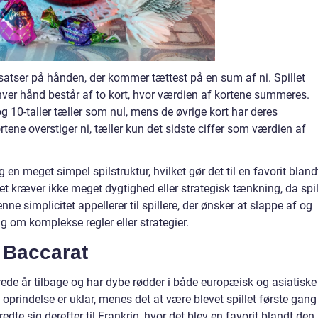
e satser på hånden, der kommer tættest på en sum af ni. Spillet
 hver hånd består af to kort, hvor værdien af kortene summeres.
og 10-taller tæller som nul, mens de øvrige kort har deres
ene overstiger ni, tæller kun det sidste ciffer som værdien af
 en meget simpel spilstruktur, hvilket gør det til en favorit bland
et kræver ikke meget dygtighed eller strategisk tænkning, da spil
ne simplicitet appellerer til spillere, der ønsker at slappe af og
g om komplekse regler eller strategier.
m Baccarat
rede år tilbage og har dybe rødder i både europæisk og asiatiske
 oprindelse er uklar, menes det at være blevet spillet første gang 
redte sig derefter til Frankrig, hvor det blev en favorit blandt den