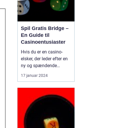
Spil Gratis Bridge –
En Guide til
Casinoentusiaster
Hvis du er en casino-
elsker, der leder efter en
ny og spændende
udfordring, så er spil
17 januar 2024
gratis bridge måske det,
du har brug for! Bridge er
et klassisk kortspil, der
kombinerer strategi,
samarbejde og
hukommelse på en unik
måde. Når du begynder
at udf...