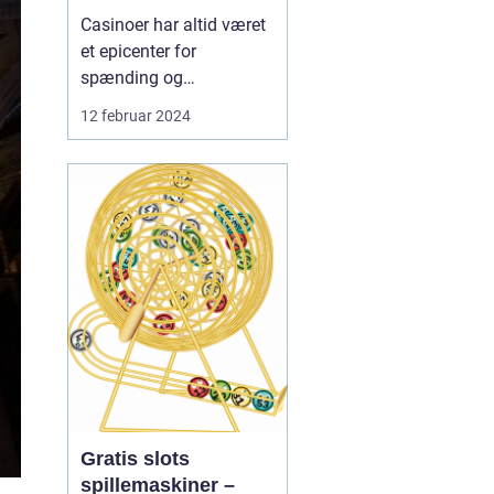
Casinoer har altid været
et epicenter for
spænding og
underholdning, et sted
12 februar 2024
hvor lykken og strategien
mødes i en blanding af
spil, lyse farver og den
evige drøm om den store
gevinst. I dag er casinoer
ikke blot begrænset til de
glitrende haller i La...
Gratis slots
spillemaskiner –