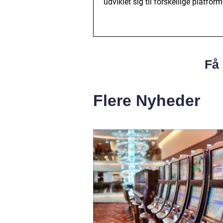
udviklet sig til forskellige platfor
Få 
Flere Nyheder