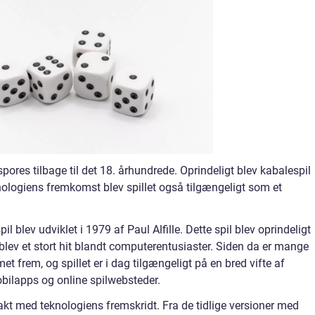
 spores tilbage til det 18. århundrede. Oprindeligt blev kabalespil
nologiens fremkomst blev spillet også tilgængeligt som et
il blev udviklet i 1979 af Paul Alfille. Dette spil blev oprindeligt
blev et stort hit blandt computerentusiaster. Siden da er mange
t frem, og spillet er i dag tilgængeligt på en bred vifte af
bilapps og online spilwebsteder.
 takt med teknologiens fremskridt. Fra de tidlige versioner med