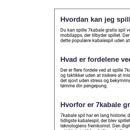
Hvordan kan jeg spill
Du kan spille 7kabale gratis spil 
mobilapps, der tilbyder spillet. D
dette populære kabalespil uden at s
Hvad er fordelene ved
Der er flere fordele ved at spille 7
og taktikker uden at risikere at m
det sjovt uden stress og bekymrin
tømme din pengepung.
Hvorfor er 7kabale gr
7kabale spil har en lang historie, 
tidligste kabalespil, der blev spill
teknologiens fremkomst. Den digita