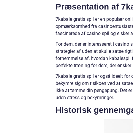
Præsentation af 7ka
7kabale gratis spil er en populær onli
opmærksomhed fra casinoentusiaster ov
fascinerede af casino spil og elsker a
For dem, der er interesseret i casino s
strategier af uden at skulle satse rigt
fornemmelse af, hvordan kabalespil f
perfekte træning for dem, der ønsker 
7kabale gratis spil er også ideelt for
bekymre sig om risikoen ved at satse 
ikke at tømme din pengepung. Det er e
uden stress og bekymringer.
Historisk gennemga