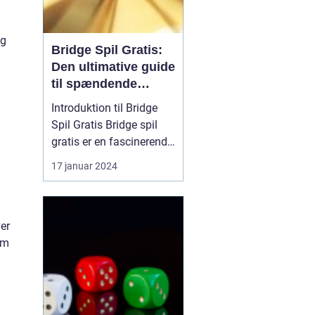
og
Bridge Spil Gratis:
Den ultimative guide
til spændende
casinospil
Introduktion til Bridge
Spil Gratis Bridge spil
gratis er en fascinerende
og udfordrende form for
17 januar 2024
casinospil, der appellerer
til både erfarne spillere
og nybegyndere. Dette
spil har en lang historie
ver
og er kendt for dets
om
intellektuelle udfordring
og ...