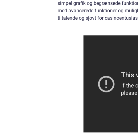
simpel grafik og begrænsede funktioner
med avancerede funktioner og mulighe
tiltalende og sjovt for casinoentusiast