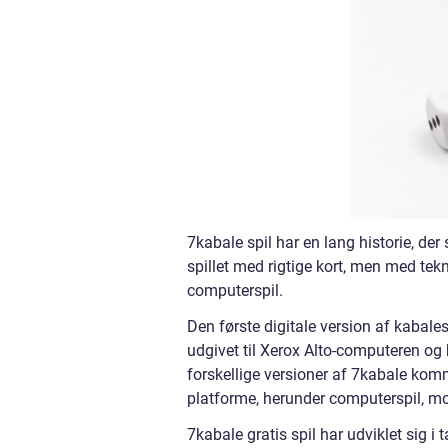
7kabale spil har en lang historie, der
spillet med rigtige kort, men med tek
computerspil.
Den første digitale version af kabalesp
udgivet til Xerox Alto-computeren og 
forskellige versioner af 7kabale komme
platforme, herunder computerspil, mo
7kabale gratis spil har udviklet sig i