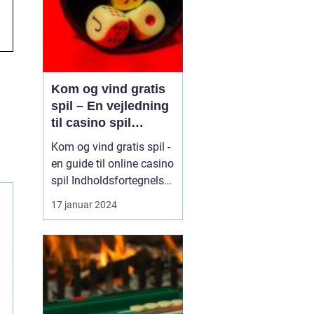
Kom og vind gratis
spil – En vejledning
til casino spil
entusiaster
Kom og vind gratis spil -
en guide til online casino
spil Indholdsfortegnelse:
Introduktion til kom og
17 januar 2024
vind gratis spil ...